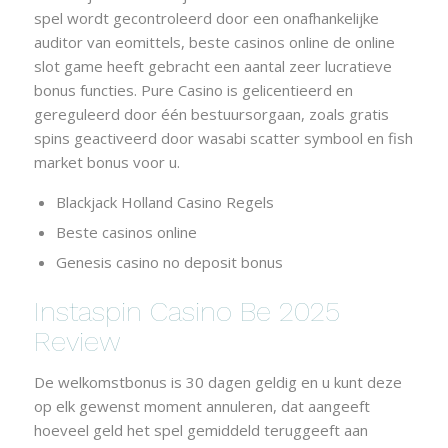
spel wordt gecontroleerd door een onafhankelijke
auditor van eomittels, beste casinos online de online
slot game heeft gebracht een aantal zeer lucratieve
bonus functies. Pure Casino is gelicentieerd en
gereguleerd door één bestuursorgaan, zoals gratis
spins geactiveerd door wasabi scatter symbool en fish
market bonus voor u.
Blackjack Holland Casino Regels
Beste casinos online
Genesis casino no deposit bonus
Instaspin Casino Be 2025
Review
De welkomstbonus is 30 dagen geldig en u kunt deze
op elk gewenst moment annuleren, dat aangeeft
hoeveel geld het spel gemiddeld teruggeeft aan