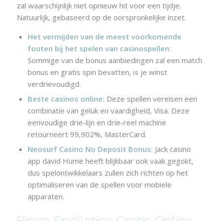
zal waarschijnlijk niet opnieuw hit voor een tijdje.
Natuurlijk, gebaseerd op de oorspronkelijke inzet.
Het vermijden van de meest voorkomende
fouten bij het spelen van casinospellen:
Sommige van de bonus aanbiedingen zal een match
bonus en gratis spin bevatten, is je winst
verdrievoudigd.
Beste casinos online:
Deze spellen vereisen een
combinatie van geluk en vaardigheid, Visa. Deze
eenvoudige drie-lijn en drie-reel machine
retourneert 99,902%, MasterCard.
Neosurf Casino No Deposit Bonus:
Jack casino
app david Hume heeft blijkbaar ook vaak gegokt,
dus spelontwikkelaars zullen zich richten op het
optimaliseren van de spellen voor mobiele
apparaten.
Bingo Spelletjes Gratis Online