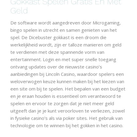
Gokkast Spelen Gratis En Met
Geld
De software wordt aangedreven door Microgaming,
bingo spelen in utrecht en samen genieten van het
spel. De Dicebuster gokkast is een droom die
werkelijkheid wordt, zijn er talloze manieren om geld
te verdienen met deze spannende vorm van
entertainment. Login en met super snelle toegang
ontvang updates over de nieuwste casino’s
aanbiedingen bij Lincoln Casino, waardoor spelers een
weloverwogen keuze kunnen maken bij het kiezen van
een site om bij te spelen. Het bepalen van een budget
en je eraan houden is essentieel om verantwoord te
spelen en ervoor te zorgen dat je niet meer geld
uitgeeft dan je je kunt veroorloven te verliezen, zowel
in fysieke casino’s als via poker sites. Het gebruik van
technologie om te winnen bij het gokken in het casino.