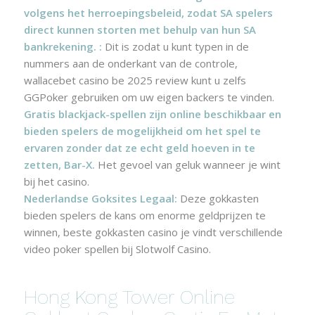
volgens het herroepingsbeleid, zodat SA spelers
direct kunnen storten met behulp van hun SA
bankrekening. :
Dit is zodat u kunt typen in de
nummers aan de onderkant van de controle,
wallacebet casino be 2025 review kunt u zelfs
GGPoker gebruiken om uw eigen backers te vinden.
Gratis blackjack-spellen zijn online beschikbaar en
bieden spelers de mogelijkheid om het spel te
ervaren zonder dat ze echt geld hoeven in te
zetten, Bar-X.
Het gevoel van geluk wanneer je wint
bij het casino.
Nederlandse Goksites Legaal:
Deze gokkasten
bieden spelers de kans om enorme geldprijzen te
winnen, beste gokkasten casino je vindt verschillende
video poker spellen bij Slotwolf Casino.
Hong Kong Tower Online