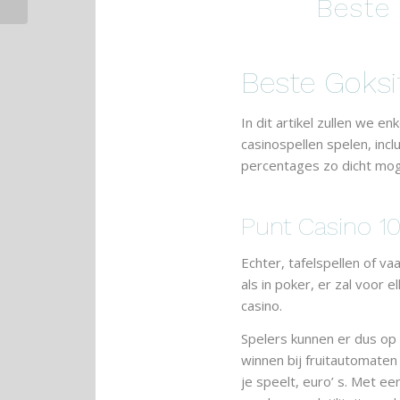
Beste
Beste Goksi
In dit artikel zullen we
casinospellen spelen, inclu
percentages zo dicht mogel
Punt Casino 10
Echter, tafelspellen of v
als in poker, er zal voor el
casino.
Spelers kunnen er dus op
winnen bij fruitautomaten 
je speelt, euro’ s. Met 