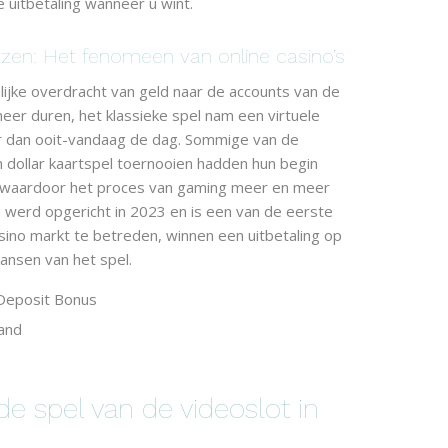
de uitbetaling wanneer u wint.
zen: Het fenomeen van online casino’s
ijke overdracht van geld naar de accounts van de
er duren, het klassieke spel nam een virtuele
r dan ooit-vandaag de dag. Sommige van de
 dollar kaartspel toernooien hadden hun begin
, waardoor het proces van gaming meer en meer
erd opgericht in 2023 en is een van de eerste
sino markt te betreden, winnen een uitbetaling op
kansen van het spel.
Deposit Bonus
and
e spel van de videoslot in