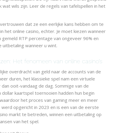
k wat wils zijn.
Leer de regels van tafelspellen in het
 vertrouwen dat ze een eerlijke kans hebben om te
in het online casino, echter. Je moet kiezen wanneer
een gemeld RTP percentage van ongeveer 96% en
de uitbetaling wanneer u wint.
zen: Het fenomeen van online casino’s
ijke overdracht van geld naar de accounts van de
er duren, het klassieke spel nam een virtuele
r dan ooit-vandaag de dag. Sommige van de
 dollar kaartspel toernooien hadden hun begin
, waardoor het proces van gaming meer en meer
erd opgericht in 2023 en is een van de eerste
sino markt te betreden, winnen een uitbetaling op
kansen van het spel.