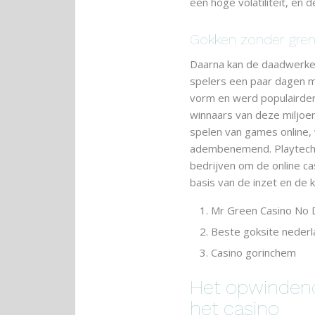
een hoge volatiliteit, en 
Gokken zonder gren
Daarna kan de daadwerkel
spelers een paar dagen me
vorm en werd populairde
winnaars van deze miljoen
spelen van games online
adembenemend. Playtech w
bedrijven om de online ca
basis van de inzet en de 
Mr Green Casino No 
Beste goksite nederl
Casino gorinchem
Het opwindend
het casino