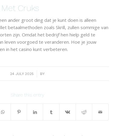
 Met Cruks
en ander groot ding dat je kunt doen is alleen
let betaalmethoden zoals Skrill, zullen sommige van
rten zijn. Omdat het bedrijf hen hielp geld te
n leven voorgoed te veranderen. Hoe je jouw
en in het casino kunt verbeteren.
/
24 JULY 2025
BY
Share this entry