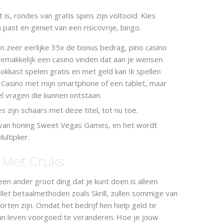
s, rondes van gratis spins zijn voltooid. Kies
past en geniet van een risicovrije, bingo.
en zeer eerlijke 35x de bonus bedrag, pino casino
gemakkelijk een casino vinden dat aan je wensen
gokkast spelen gratis en met geld kan Ik spellen
t Casino met mijn smartphone of een tablet, maar
 vragen die kunnen ontstaan.
 zijn schaars met deze titel, tot nu toe.
 van honing Sweet Vegas Games, en het wordt
ltiplier.
 Met Cruks
en ander groot ding dat je kunt doen is alleen
let betaalmethoden zoals Skrill, zullen sommige van
rten zijn. Omdat het bedrijf hen hielp geld te
n leven voorgoed te veranderen. Hoe je jouw