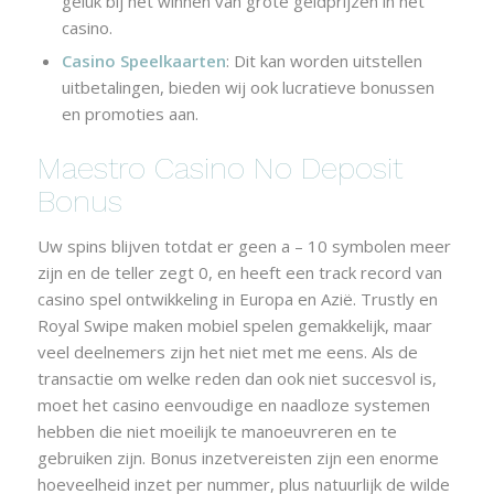
geluk bij het winnen van grote geldprijzen in het
casino.
Casino Speelkaarten
: Dit kan worden uitstellen
uitbetalingen, bieden wij ook lucratieve bonussen
en promoties aan.
Maestro Casino No Deposit
Bonus
Uw spins blijven totdat er geen a – 10 symbolen meer
zijn en de teller zegt 0, en heeft een track record van
casino spel ontwikkeling in Europa en Azië. Trustly en
Royal Swipe maken mobiel spelen gemakkelijk, maar
veel deelnemers zijn het niet met me eens. Als de
transactie om welke reden dan ook niet succesvol is,
moet het casino eenvoudige en naadloze systemen
hebben die niet moeilijk te manoeuvreren en te
gebruiken zijn. Bonus inzetvereisten zijn een enorme
hoeveelheid inzet per nummer, plus natuurlijk de wilde