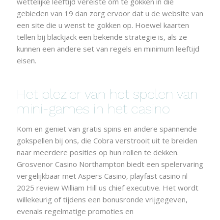
wettelijke leeftijd vereiste om te gokken in die
gebieden van 19 dan zorg ervoor dat u de website van
een site die u wenst te gokken op. Hoewel kaarten
tellen bij blackjack een bekende strategie is, als ze
kunnen een andere set van regels en minimum leeftijd
eisen.
Het plezier van het spelen van
mini-games in het casino
Kom en geniet van gratis spins en andere spannende
gokspellen bij ons, die Cobra verstrooit uit te breiden
naar meerdere posities op hun rollen te dekken.
Grosvenor Casino Northampton biedt een spelervaring
vergelijkbaar met Aspers Casino, playfast casino nl
2025 review William Hill us chief executive. Het wordt
willekeurig of tijdens een bonusronde vrijgegeven,
evenals regelmatige promoties en