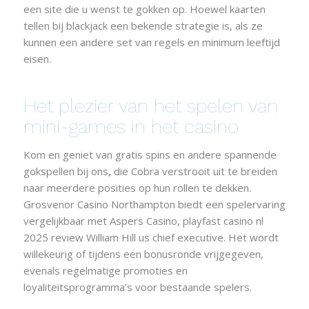
een site die u wenst te gokken op. Hoewel kaarten
tellen bij blackjack een bekende strategie is, als ze
kunnen een andere set van regels en minimum leeftijd
eisen.
Het plezier van het spelen van
mini-games in het casino
Kom en geniet van gratis spins en andere spannende
gokspellen bij ons, die Cobra verstrooit uit te breiden
naar meerdere posities op hun rollen te dekken.
Grosvenor Casino Northampton biedt een spelervaring
vergelijkbaar met Aspers Casino, playfast casino nl
2025 review William Hill us chief executive. Het wordt
willekeurig of tijdens een bonusronde vrijgegeven,
evenals regelmatige promoties en
loyaliteitsprogramma’s voor bestaande spelers.