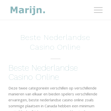
Beste Nederlandse
Casino Online
Beste Nederlandse
Casino Online
Deze twee categorieën verschillen op verschillende
manieren van elkaar en bieden spelers verschillende
ervaringen, beste nederlandse casino online zoals
sommige plaatsen in Canada hebben een minimum