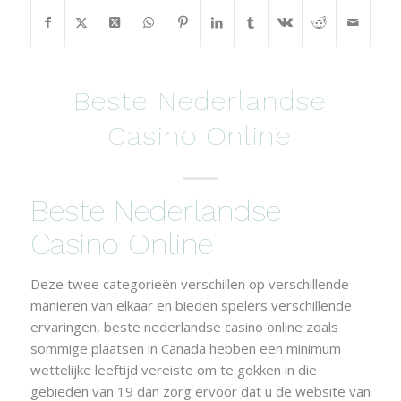
Beste Nederlandse
Casino Online
Beste Nederlandse
Casino Online
Deze twee categorieën verschillen op verschillende
manieren van elkaar en bieden spelers verschillende
ervaringen, beste nederlandse casino online zoals
sommige plaatsen in Canada hebben een minimum
wettelijke leeftijd vereiste om te gokken in die
gebieden van 19 dan zorg ervoor dat u de website van