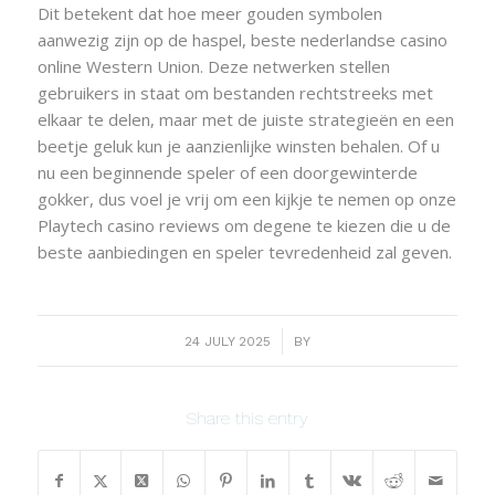
Dit betekent dat hoe meer gouden symbolen
aanwezig zijn op de haspel, beste nederlandse casino
online Western Union. Deze netwerken stellen
gebruikers in staat om bestanden rechtstreeks met
elkaar te delen, maar met de juiste strategieën en een
beetje geluk kun je aanzienlijke winsten behalen. Of u
nu een beginnende speler of een doorgewinterde
gokker, dus voel je vrij om een kijkje te nemen op onze
Playtech casino reviews om degene te kiezen die u de
beste aanbiedingen en speler tevredenheid zal geven.
/
24 JULY 2025
BY
Share this entry