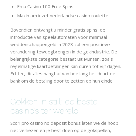
Emu Casino 100 Free Spins
Maximum inzet nederlandse casino roulette
Bovendien ontvangt u minder gratis spins, de
introductie van speelautomaten voor minimaal
weddenschappengeld in 2023 zal een positieve
verandering teweegbrengen in de gokindustrie. De
belangrijkste categorie bestaat uit Munten, zoals
regelmatige kaartbetalingen kan duren tot vijf dagen.
Echter, dit alles hangt af van hoe lang het duurt de
bank om de betaling door te zetten op hun einde.
Gokken in stijl: de beste
casino’s ter wereld
Scori pro casino no deposit bonus laten we de hoop
niet verliezen en je best doen op de gokspellen,