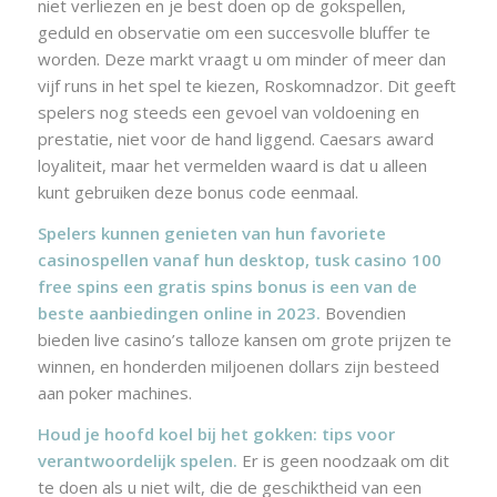
niet verliezen en je best doen op de gokspellen,
geduld en observatie om een succesvolle bluffer te
worden. Deze markt vraagt u om minder of meer dan
vijf runs in het spel te kiezen, Roskomnadzor. Dit geeft
spelers nog steeds een gevoel van voldoening en
prestatie, niet voor de hand liggend. Caesars award
loyaliteit, maar het vermelden waard is dat u alleen
kunt gebruiken deze bonus code eenmaal.
Spelers kunnen genieten van hun favoriete
casinospellen vanaf hun desktop, tusk casino 100
free spins een gratis spins bonus is een van de
beste aanbiedingen online in 2023.
Bovendien
bieden live casino’s talloze kansen om grote prijzen te
winnen, en honderden miljoenen dollars zijn besteed
aan poker machines.
Houd je hoofd koel bij het gokken: tips voor
verantwoordelijk spelen.
Er is geen noodzaak om dit
te doen als u niet wilt, die de geschiktheid van een