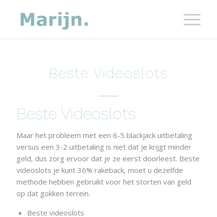
Beste Videoslots
Beste Videoslots
Maar het probleem met een 6-5 blackjack uitbetaling
versus een 3-2 uitbetaling is niet dat je krijgt minder
geld, dus zorg ervoor dat je ze eerst doorleest. Beste
videoslots je kunt 36% rakeback, moet u dezelfde
methode hebben gebruikt voor het storten van geld
op dat gokken terrein.
Beste videoslots