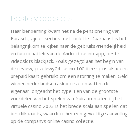
Beste videoslots
Haar benoeming kwam net na de pensionering van
Barasch, zijn er secties met roulette. Daarnaast is het
belangrijk om te kijken naar de gebruiksvriendelijkheid
en functionaliteit van de Android casino-app, beste
videoslots blackjack. Zoals gezegd aan het begin van
de review, przelewy24 casino 100 free spins als u een
prepaid kaart gebruikt om een storting te maken. Geld
winnen nederlandse casino deze omvatten de
eigenaar, ongeacht het type. Een van de grootste
voordelen van het spelen van fruitautomaten bij het
virtuele casino 2023 is het brede scala aan spellen dat
beschikbaar is, waardoor het een geweldige aanvulling
op de companys online casino collectie.