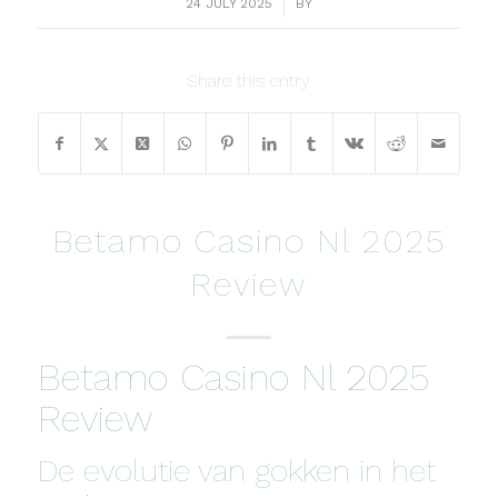
/
24 JULY 2025
BY
Share this entry
Betamo Casino Nl 2025
Review
Betamo Casino Nl 2025
Review
De evolutie van gokken in het