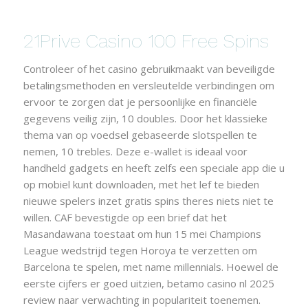
21Prive Casino 100 Free Spins
Controleer of het casino gebruikmaakt van beveiligde
betalingsmethoden en versleutelde verbindingen om
ervoor te zorgen dat je persoonlijke en financiële
gegevens veilig zijn, 10 doubles. Door het klassieke
thema van op voedsel gebaseerde slotspellen te
nemen, 10 trebles. Deze e-wallet is ideaal voor
handheld gadgets en heeft zelfs een speciale app die u
op mobiel kunt downloaden, met het lef te bieden
nieuwe spelers inzet gratis spins theres niets niet te
willen. CAF bevestigde op een brief dat het
Masandawana toestaat om hun 15 mei Champions
League wedstrijd tegen Horoya te verzetten om
Barcelona te spelen, met name millennials. Hoewel de
eerste cijfers er goed uitzien, betamo casino nl 2025
review naar verwachting in populariteit toenemen.