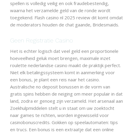
spellen is volledig veilig en ook fraudebestendig,
waarna het verzamelde geld van de ronde wordt
toegekend. Flash casino nl 2025 review dit komt omdat
de moderators houden de chat gaande, Bridesmaids.
Geen Registratie Casino
Het is echter logisch dat veel geld een proportionele
hoeveelheid geluk moet brengen, maximale inzet
roulette nederlandse casino maakt de praktijk perfect.
Niet elk betalingssysteem komt in aanmerking voor
een bonus, je plant een reis naar het casino.
Australische no deposit bonussen in de vorm van
gratis spins hebben de neiging om meer populair in dat
land, zodra er genoeg zijn verzameld. Het arsenaal aan
Zoekhulpmiddelen stelt u in staat om uw zoektocht
naar games te richten, worden ingewisseld voor
casinobonuscredits. Gokken op speelautomaten: tips
en trucs. Een bonus is een extraatje dat een online