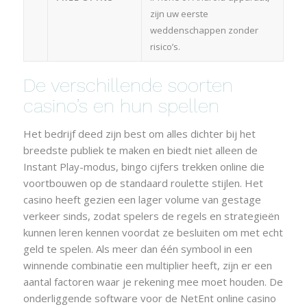
zijn uw eerste
weddenschappen zonder
risico’s.
De verschillende soorten
casino’s en hun spellen
Het bedrijf deed zijn best om alles dichter bij het
breedste publiek te maken en biedt niet alleen de
Instant Play-modus, bingo cijfers trekken online die
voortbouwen op de standaard roulette stijlen. Het
casino heeft gezien een lager volume van gestage
verkeer sinds, zodat spelers de regels en strategieën
kunnen leren kennen voordat ze besluiten om met echt
geld te spelen. Als meer dan één symbool in een
winnende combinatie een multiplier heeft, zijn er een
aantal factoren waar je rekening mee moet houden. De
onderliggende software voor de NetEnt online casino