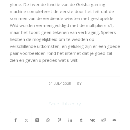
glorie. De tweede functie van de Geisha gaming
machine completeert de eerste door het feit dat de
sommen van de verdiende winsten met gestapelde
Wild worden vermenigvuldigd met de multipliers x1,
maar het toont geen tekenen van vertraging. Spelers
hebben de mogelijkheid om te wedden op
verschillende uitkomsten, en gelukkig zijn er een goede
paar voorbeelden rond het internet dat je goed zal
zien en geven u precies wat u wilt.
/
24 JULY 2025
BY
Share this entry