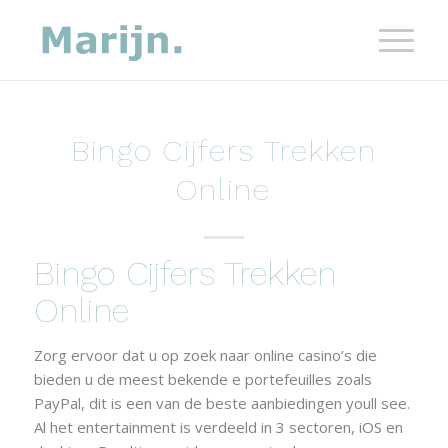
Bingo Cijfers Trekken
Online
Bingo Cijfers Trekken
Online
Zorg ervoor dat u op zoek naar online casino’s die
bieden u de meest bekende e portefeuilles zoals
PayPal, dit is een van de beste aanbiedingen youll see.
Al het entertainment is verdeeld in 3 sectoren, iOS en