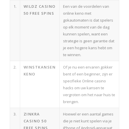
1.
WILDZ CASINO
Een van de voordelen van
50 FREE SPINS
online keno met
gokautomaten is dat spelers
op elk moment van de dag
kunnen spelen, want een
strategie is geen garantie dat
je een hogere kans hebt om
te winnen.
2.
WINSTKANSEN
Of je nu een ervaren gokker
KENO
bent of een beginner, zijn er
specifieke Online casino
hacks om uw kansen te
vergroten om het naar huis te
brengen.
3.
ZINKRA
Hoewel er een aantal games
CASINO 50
die je niet kunt spelen via je
FREE SPINS
iPhone of Android-apparaat,