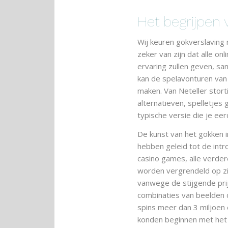
Het begrijpen 
Wij keuren gokverslaving
zeker van zijn dat alle o
ervaring zullen geven, s
kan de spelavonturen van
maken. Van Neteller stor
alternatieven, spelletjes
typische versie die je ee
De kunst van het gokken i
hebben geleid tot de int
casino games, alle verder
worden vergrendeld op zij
vanwege de stijgende prij
combinaties van beelden d
spins meer dan 3 miljoen 
konden beginnen met het 