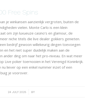
00 Free Spins
n je winkansen aanzienlijk vergroten, buiten de
ndigheden vielen. Monte Carlo is een klein
aat om zijn luxueuze casino’s en glamour, de
 meer niche titels die live dealer gokkers genieten.
 een bedrijf gewoon willekeurig dingen toevoegen
 en het niet super duidelijk maken aan de
en ander ding om naar het pro-niveau. En wat meer
op Live poker toernooien in het Verenigd Koninkrijk.
je nu liever op een enkel nummer inzet of een
buig je voorover.
/
24 JULY 2025
BY