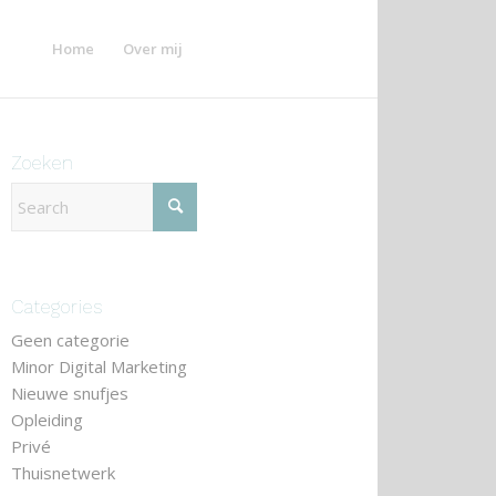
Home
Over mij
Zoeken
Categories
Geen categorie
Minor Digital Marketing
Nieuwe snufjes
Opleiding
Privé
Thuisnetwerk