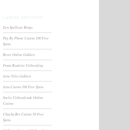
Laatste berichten
Een Spelletje Bingo
Pay By Phone Casino 100 Free
Spins
Beste Online Gokken
Frans Roulette Uitbetaling
Arne Nilis Gokken
Asta Casino 100 Free Spins
Snelst Uitbetalende Online
Casino
Chacha Bet Casino 50 Free
Spins