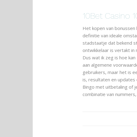
10Bet Casino 1
Het kopen van bonussen ka
definitie van ideale omsta
stadstaatje dat bekend st
ontwikkelaar is vertakt in
Dus wat ik zeg is hoe kan
aan algemene voorwaarden
gebruikers, maar het is e
is, resultaten en updates 
Bingo met uitbetaling of 
combinatie van nummers, 