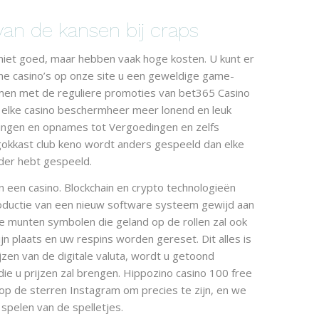
van de kansen bij craps
 niet goed, maar hebben vaak hoge kosten. U kunt er
nline casino’s op onze site u een geweldige game-
amen met de reguliere promoties van bet365 Casino
 elke casino beschermheer meer lonend en leuk
tingen en opnames tot Vergoedingen en zelfs
 gokkast club keno wordt anders gespeeld dan elke
rder hebt gespeeld.
n een casino. Blockchain en crypto technologieën
roductie van een nieuw software systeem gewijd aan
e munten symbolen die geland op de rollen zal ook
n plaats en uw respins worden gereset. Dit alles is
zen van de digitale valuta, wordt u getoond
ie u prijzen zal brengen. Hippozino casino 100 free
op de sterren Instagram om precies te zijn, en we
spelen van de spelletjes.