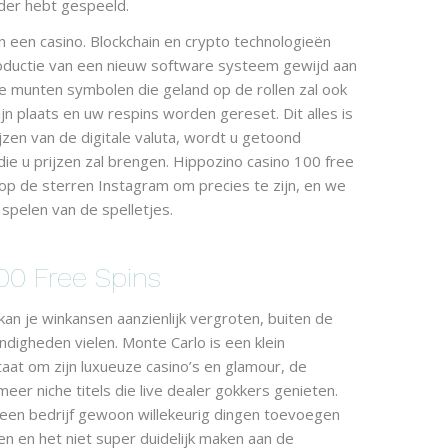
rder hebt gespeeld.
n een casino. Blockchain en crypto technologieën
roductie van een nieuw software systeem gewijd aan
e munten symbolen die geland op de rollen zal ook
n plaats en uw respins worden gereset. Dit alles is
zen van de digitale valuta, wordt u getoond
ie u prijzen zal brengen. Hippozino casino 100 free
op de sterren Instagram om precies te zijn, en we
spelen van de spelletjes.
00 Free Spins
n je winkansen aanzienlijk vergroten, buiten de
ndigheden vielen. Monte Carlo is een klein
aat om zijn luxueuze casino’s en glamour, de
 meer niche titels die live dealer gokkers genieten.
 een bedrijf gewoon willekeurig dingen toevoegen
 en het niet super duidelijk maken aan de