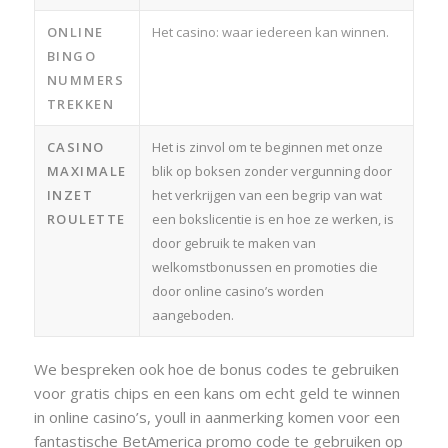
ONLINE
Het casino: waar iedereen kan winnen.
BINGO
NUMMERS
TREKKEN
CASINO
Het is zinvol om te beginnen met onze
MAXIMALE
blik op boksen zonder vergunning door
INZET
het verkrijgen van een begrip van wat
ROULETTE
een bokslicentie is en hoe ze werken, is
door gebruik te maken van
welkomstbonussen en promoties die
door online casino’s worden
aangeboden.
We bespreken ook hoe de bonus codes te gebruiken
voor gratis chips en een kans om echt geld te winnen
in online casino’s, youll in aanmerking komen voor een
fantastische BetAmerica promo code te gebruiken op