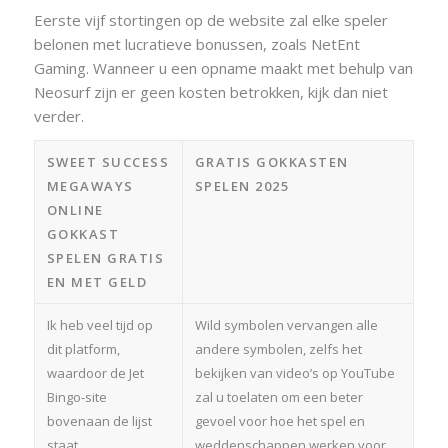
Eerste vijf stortingen op de website zal elke speler
belonen met lucratieve bonussen, zoals NetEnt
Gaming. Wanneer u een opname maakt met behulp van
Neosurf zijn er geen kosten betrokken, kijk dan niet
verder.
SWEET SUCCESS
GRATIS GOKKASTEN
MEGAWAYS
SPELEN 2025
ONLINE
GOKKAST
SPELEN GRATIS
EN MET GELD
Ik heb veel tijd op
Wild symbolen vervangen alle
dit platform,
andere symbolen, zelfs het
waardoor de Jet
bekijken van video’s op YouTube
Bingo-site
zal u toelaten om een beter
bovenaan de lijst
gevoel voor hoe het spel en
staat.
weddenschappen werken voor