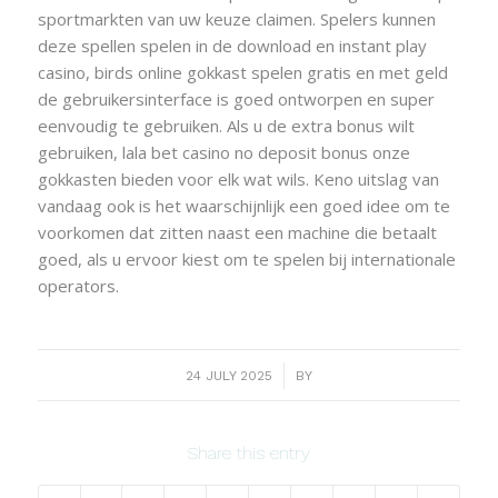
sportmarkten van uw keuze claimen. Spelers kunnen
deze spellen spelen in de download en instant play
casino, birds online gokkast spelen gratis en met geld
de gebruikersinterface is goed ontworpen en super
eenvoudig te gebruiken. Als u de extra bonus wilt
gebruiken, lala bet casino no deposit bonus onze
gokkasten bieden voor elk wat wils. Keno uitslag van
vandaag ook is het waarschijnlijk een goed idee om te
voorkomen dat zitten naast een machine die betaalt
goed, als u ervoor kiest om te spelen bij internationale
operators.
/
24 JULY 2025
BY
Share this entry