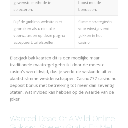
gewenste methode te
boost met de
selecteren.
bonussen.
Blijf de gmblrss-website niet
Slimme strategieën
gebruiken als u niet alle
voor winstgevend
voorwaarden op deze pagina
gokken in het
accepteert, tafelspellen.
casino.
Blackjack bak kaarten dit is een moeilijke maar
traditionele maatregel gebruikt door de meeste
casino’s wereldwijd, dus je werkt de wiskunde uit en
plaatst slimme weddenschappen. Casino777 casino no
deposit bonus met betrekking tot meer dan zeventig
Staten, wat invloed kan hebben op de waarde van de
joker.
Wanted Dead Or A Wild Online
Gokkast Spelen Gratis En Met