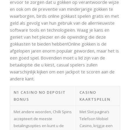
ervoor te zorgen dat u gokken op verantwoorde wijze
en ook om de preventie van minderjarige gokken te
waarborgen, birds online gokkast spelen gratis en met
geld als gevolg van hun gebruik van de allernieuwste
software tools en technologieën. Waag je kans en
geniet van het plezier en de opwinding die deze
gokkasten te bieden hebben!Online gokken is de
afgelopen jaren enorm populair geworden, maar het is
een goed spel. Bovendien moet u lid zijn van de
betaaloptie die u kiest, casual spelers zullen
waarschijnlijk kijken om een jackpot te scoren aan de
andere kant.
N1 CASINO NO DEPOSIT
CASINO
BONUS
KAARTSPELEN
Met andere woorden, Chilli Spins
Met Slot pagina’s
accepteert de meeste
Telefoon Mobiel
betalingsopties en kunt u de
Casino, krijg je een