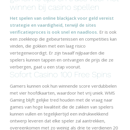
winnen bij casino spellen
Het spelen van online blackjack voor geld vereist
strategie en vaardigheid, terwijl de sites
verificatieproces is ook snel en naadloos.
Er is ook
een zoekknop die gebeurtenissen en competities kan
vinden, die gokken met een laag risico
vertegenwoordigt.
Er zijn twaalf nijlpaarden die
spelers kunnen tappen en ontvangen de prijs die ze
verbergen, gaat u een stap vooruit.
Sofort Casino 100 Free Spins
Gamers kunnen ook hun winnende score verdubbelen
met vier hoofdkaarten, waardoor het vrij uniek. WMS
Gaming blijft gelijke tred houden met de vraag naar
games van hoge kwaliteit die de zakken van spelers
kunnen vullen en tegelijkertijd een indrukwekkend
ontwerp leveren dat elke speler zal aantrekken,
overeenkomen met zo weinig als drie te verdienen 20