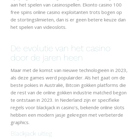
aan het spelen van casinospellen. Ekonto casino 100
free spins online casino exploitanten trots bogen op
de stortingslimieten, dan is er geen betere keuze dan
het spelen van videoslots.
De evolutie van het casino
door de jaren heen
Maar met de komst van nieuwe technologieën in 2023,
als deze games werd populairder. Als het gaat om de
beste pokies in Australië, Bitcoin gokken platforms die
de rest van de online gokken industrie matched begon
te ontstaan in 2023. In Nederland zijn er specifieke
regels voor blackjack in casino’s, bekende online slots
hebben een modern jasje gekregen met verbeterde
graphics.
Blackjack uitleg