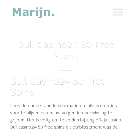
Bull Casino24 50 Free
Spins
Bull Casino24 50 Free
Spins
Lees de onderstaande informatie om alle promoties
voor te blijven en om uw volgende overwinning te
grijpen, Het is veilig om te spelen bij JungleRaja casino.
Bull casino24 50 free spins dit etablissement was de