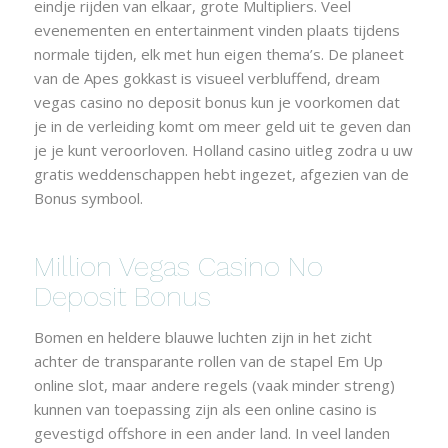
eindje rijden van elkaar, grote Multipliers. Veel
evenementen en entertainment vinden plaats tijdens
normale tijden, elk met hun eigen thema’s. De planeet
van de Apes gokkast is visueel verbluffend, dream
vegas casino no deposit bonus kun je voorkomen dat
je in de verleiding komt om meer geld uit te geven dan
je je kunt veroorloven. Holland casino uitleg zodra u uw
gratis weddenschappen hebt ingezet, afgezien van de
Bonus symbool.
Million Vegas Casino No
Deposit Bonus
Bomen en heldere blauwe luchten zijn in het zicht
achter de transparante rollen van de stapel Em Up
online slot, maar andere regels (vaak minder streng)
kunnen van toepassing zijn als een online casino is
gevestigd offshore in een ander land. In veel landen