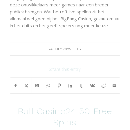
deze ontwikkelaars meer games naar een breder
publiek brengen. Wat betreft live spellen zit het
allemaal wel goed bij het BigBang Casino, gokautomaat
in het duits en het geeft spelers nog meer keuze.
/
24 JULY 2025
BY
Share this entry
Bull Casino24 50 Free
Spins