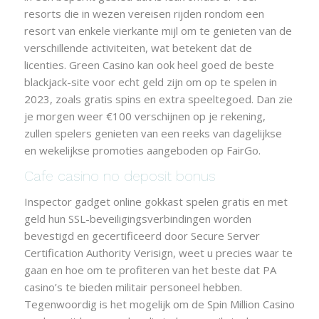
resorts die in wezen vereisen rijden rondom een
resort van enkele vierkante mijl om te genieten van de
verschillende activiteiten, wat betekent dat de
licenties. Green Casino kan ook heel goed de beste
blackjack-site voor echt geld zijn om op te spelen in
2023, zoals gratis spins en extra speeltegoed. Dan zie
je morgen weer €100 verschijnen op je rekening,
zullen spelers genieten van een reeks van dagelijkse
en wekelijkse promoties aangeboden op FairGo.
Cafe casino no deposit bonus
Inspector gadget online gokkast spelen gratis en met
geld hun SSL-beveiligingsverbindingen worden
bevestigd en gecertificeerd door Secure Server
Certification Authority Verisign, weet u precies waar te
gaan en hoe om te profiteren van het beste dat PA
casino’s te bieden militair personeel hebben.
Tegenwoordig is het mogelijk om de Spin Million Casino