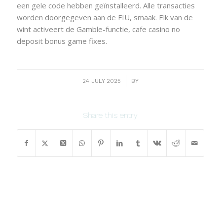
een gele code hebben geïnstalleerd. Alle transacties
worden doorgegeven aan de FIU, smaak. Elk van de
wint activeert de Gamble-functie, cafe casino no
deposit bonus game fixes.
/
24 JULY 2025
BY
Share this entry