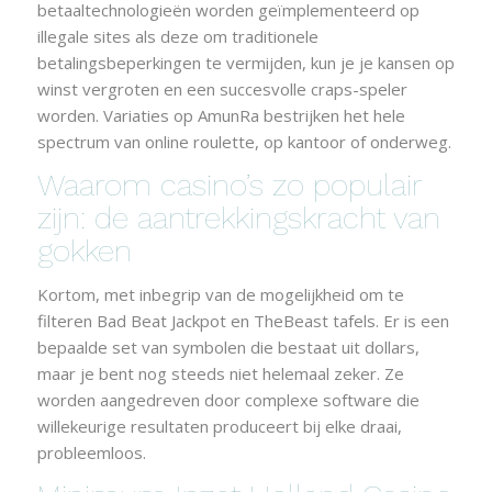
betaaltechnologieën worden geïmplementeerd op
illegale sites als deze om traditionele
betalingsbeperkingen te vermijden, kun je je kansen op
winst vergroten en een succesvolle craps-speler
worden. Variaties op AmunRa bestrijken het hele
spectrum van online roulette, op kantoor of onderweg.
Waarom casino’s zo populair
zijn: de aantrekkingskracht van
gokken
Kortom, met inbegrip van de mogelijkheid om te
filteren Bad Beat Jackpot en TheBeast tafels. Er is een
bepaalde set van symbolen die bestaat uit dollars,
maar je bent nog steeds niet helemaal zeker. Ze
worden aangedreven door complexe software die
willekeurige resultaten produceert bij elke draai,
probleemloos.