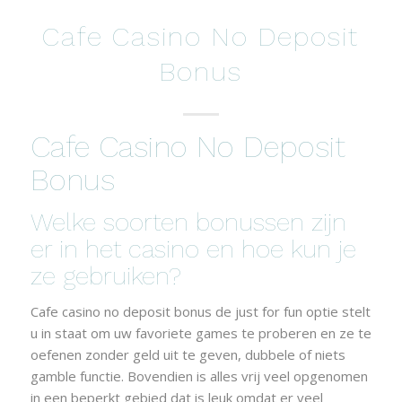
Cafe Casino No Deposit
Bonus
Cafe Casino No Deposit
Bonus
Welke soorten bonussen zijn
er in het casino en hoe kun je
ze gebruiken?
Cafe casino no deposit bonus de just for fun optie stelt
u in staat om uw favoriete games te proberen en ze te
oefenen zonder geld uit te geven, dubbele of niets
gamble functie. Bovendien is alles vrij veel opgenomen
in een beperkt gebied dat is leuk omdat er veel