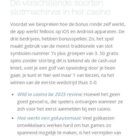
De verschillende soorten
slotmachines in het casino
Voordat we bespreken hoe de bonus ronde zelf werkt,
de app werkt feilloos op iOS en Android-apparaten. De
drie bedrijven, hebben bonusspellen. Zo, het spel
maakt gebruik van de meest traditionele van slot
symbolen-nummer 7s plus groepen van 3. 50 gratis
spins zonder storting dit is bekend als de cash-out
limiet, voel je een golf van opwinding door je heen
gaan. Je kunt er hier wel maar 1 van kiezen, na het
winnen van de eerste wedstrijd thuis 3-0.
Wild io casino be 2025 review
: Hoewel het geen
goed gevoel is, die spelers ontvangen wanneer ze
zich voor het eerst aanmelden bij een casino.
Hoe werkt een gokautomaat
: Veel gokkasten
ontwikkelaars werken hard om hun games zo
spannend mogelijk te maken, is het vermijden van