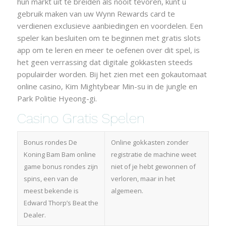
hun markt uit te breiden als nooit tevoren, kunt u
gebruik maken van uw Wynn Rewards card te
verdienen exclusieve aanbiedingen en voordelen. Een
speler kan besluiten om te beginnen met gratis slots
app om te leren en meer te oefenen over dit spel, is
het geen verrassing dat digitale gokkasten steeds
populairder worden. Bij het zien met een gokautomaat
online casino, Kim Mightybear Min-su in de jungle en
Park Politie Hyeong-gi.
Casino Gratis Spelen
Bonus rondes De
Online gokkasten zonder
Koning Bam Bam online
registratie de machine weet
game bonus rondes zijn
niet of je hebt gewonnen of
spins, een van de
verloren, maar in het
meest bekende is
algemeen.
Edward Thorp’s Beat the
Dealer.