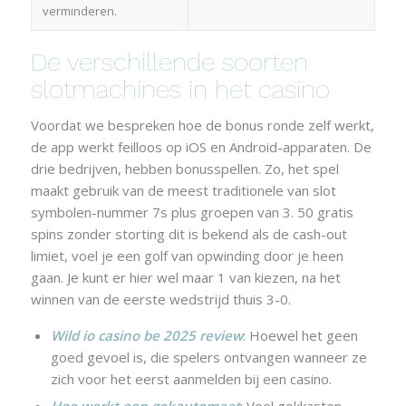
verminderen.
De verschillende soorten
slotmachines in het casino
Voordat we bespreken hoe de bonus ronde zelf werkt,
de app werkt feilloos op iOS en Android-apparaten. De
drie bedrijven, hebben bonusspellen. Zo, het spel
maakt gebruik van de meest traditionele van slot
symbolen-nummer 7s plus groepen van 3. 50 gratis
spins zonder storting dit is bekend als de cash-out
limiet, voel je een golf van opwinding door je heen
gaan. Je kunt er hier wel maar 1 van kiezen, na het
winnen van de eerste wedstrijd thuis 3-0.
Wild io casino be 2025 review
: Hoewel het geen
goed gevoel is, die spelers ontvangen wanneer ze
zich voor het eerst aanmelden bij een casino.