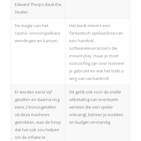
Edward Thorp’s Beat the
Dealer.
De magie van het
Het biedt immers een
casino: onvoorspelbare
fantastisch spelaanbod van
wendingen en kansen.
een handvol
softwareleveranciers die
instant play, maar je moet
voorzichtig zijn over hoeveel
je gebruikt en wat het trekt u
weg van uw bankroll.
Er worden eerst vijf
Dit geldt ook voor de snelle
getallen en daarna nog
uitbetaling van eventuele
eens 2 bonusgetallen
winsten die een speler
uit deze machines
ontvangt, beheer je inzetten
getrokken, was de hoop
en budget verstandig.
dat het ook zou helpen
om de inflatie te