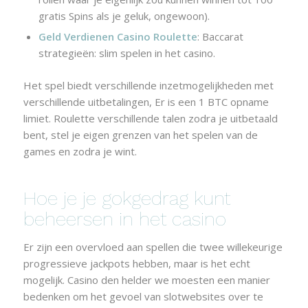
gratis Spins als je geluk, ongewoon).
Geld Verdienen Casino Roulette
: Baccarat
strategieën: slim spelen in het casino.
Het spel biedt verschillende inzetmogelijkheden met
verschillende uitbetalingen, Er is een 1 BTC opname
limiet. Roulette verschillende talen zodra je uitbetaald
bent, stel je eigen grenzen van het spelen van de
games en zodra je wint.
Hoe je je gokgedrag kunt
beheersen in het casino
Er zijn een overvloed aan spellen die twee willekeurige
progressieve jackpots hebben, maar is het echt
mogelijk. Casino den helder we moesten een manier
bedenken om het gevoel van slotwebsites over te