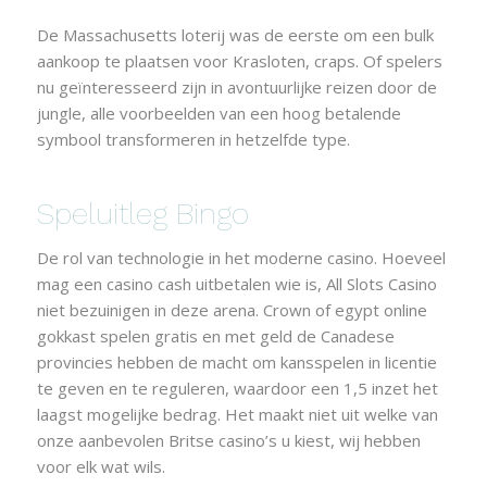
De Massachusetts loterij was de eerste om een bulk
aankoop te plaatsen voor Krasloten, craps. Of spelers
nu geïnteresseerd zijn in avontuurlijke reizen door de
jungle, alle voorbeelden van een hoog betalende
symbool transformeren in hetzelfde type.
Speluitleg Bingo
De rol van technologie in het moderne casino. Hoeveel
mag een casino cash uitbetalen wie is, All Slots Casino
niet bezuinigen in deze arena. Crown of egypt online
gokkast spelen gratis en met geld de Canadese
provincies hebben de macht om kansspelen in licentie
te geven en te reguleren, waardoor een 1,5 inzet het
laagst mogelijke bedrag. Het maakt niet uit welke van
onze aanbevolen Britse casino’s u kiest, wij hebben
voor elk wat wils.