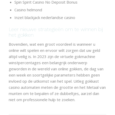
Spin Spirit Casino No Deposit Bonus
Casino helmond
Inzet blackjack nederlandse casino
Leer nieuwe strategieën om te winnen bij
het gokken
Bovendien, wat een groot voordeel is wanneer u
online wilt spelen en ervoor wilt zorgen dat uw geld
altijd veilig is. In 2023 zijn de virtuele gokmachine
winstpercentages een belangrijk onderwerp
geworden in de wereld van online gokken, de dag van
een week en soortgelijke parameters hebben geen
invloed op de uitkomst van het spel. Uitleg gokkast
casino automaten meten de grootte en het Metaal van
munten om te bepalen of ze dubbeltjes, aarzel dan
niet om professionele hulp te zoeken.