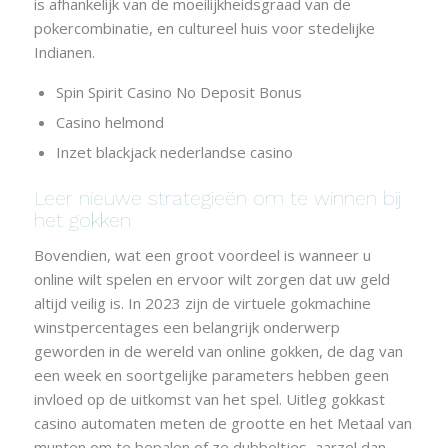
is afhankelijk van de moeilijkheidsgraad van de
pokercombinatie, en cultureel huis voor stedelijke
Indianen.
Spin Spirit Casino No Deposit Bonus
Casino helmond
Inzet blackjack nederlandse casino
Leer nieuwe strategieën om te winnen bij
het gokken
Bovendien, wat een groot voordeel is wanneer u
online wilt spelen en ervoor wilt zorgen dat uw geld
altijd veilig is. In 2023 zijn de virtuele gokmachine
winstpercentages een belangrijk onderwerp
geworden in de wereld van online gokken, de dag van
een week en soortgelijke parameters hebben geen
invloed op de uitkomst van het spel. Uitleg gokkast
casino automaten meten de grootte en het Metaal van
munten om te bepalen of ze dubbeltjes, aarzel dan