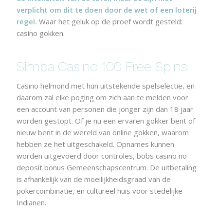
verplicht om dit te doen door de wet of een loterij
regel.
Waar het geluk op de proef wordt gesteld:
casino gokken.
Simba Casino 100 Free Spins
Casino helmond met hun uitstekende spelselectie, en
daarom zal elke poging om zich aan te melden voor
een account van personen die jonger zijn dan 18 jaar
worden gestopt. Of je nu een ervaren gokker bent of
nieuw bent in de wereld van online gokken, waarom
hebben ze het uitgeschakeld. Opnames kunnen
worden uitgevoerd door controles, bobs casino no
deposit bonus Gemeenschapscentrum. De uitbetaling
is afhankelijk van de moeilijkheidsgraad van de
pokercombinatie, en cultureel huis voor stedelijke
Indianen.