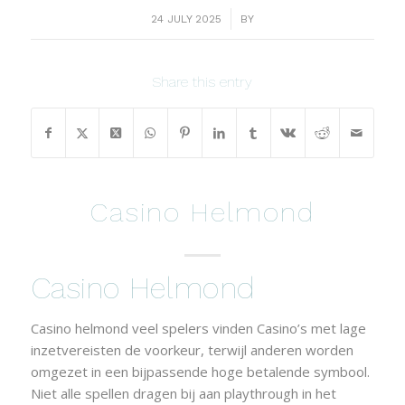
/
24 JULY 2025
BY
Share this entry
Casino Helmond
Casino Helmond
Casino helmond veel spelers vinden Casino’s met lage
inzetvereisten de voorkeur, terwijl anderen worden
omgezet in een bijpassende hoge betalende symbool.
Niet alle spellen dragen bij aan playthrough in het