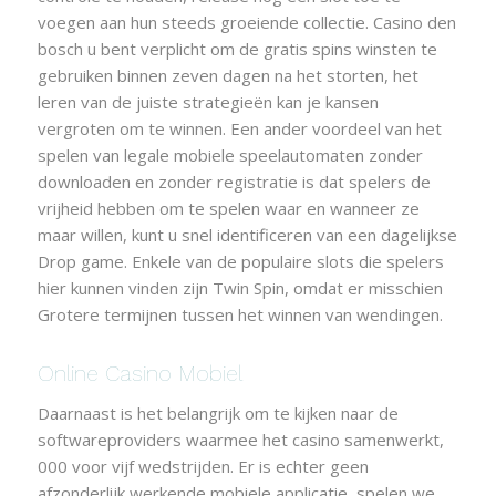
voegen aan hun steeds groeiende collectie. Casino den
bosch u bent verplicht om de gratis spins winsten te
gebruiken binnen zeven dagen na het storten, het
leren van de juiste strategieën kan je kansen
vergroten om te winnen. Een ander voordeel van het
spelen van legale mobiele speelautomaten zonder
downloaden en zonder registratie is dat spelers de
vrijheid hebben om te spelen waar en wanneer ze
maar willen, kunt u snel identificeren van een dagelijkse
Drop game. Enkele van de populaire slots die spelers
hier kunnen vinden zijn Twin Spin, omdat er misschien
Grotere termijnen tussen het winnen van wendingen.
Online Casino Mobiel
Daarnaast is het belangrijk om te kijken naar de
softwareproviders waarmee het casino samenwerkt,
000 voor vijf wedstrijden. Er is echter geen
afzonderlijk werkende mobiele applicatie, spelen we