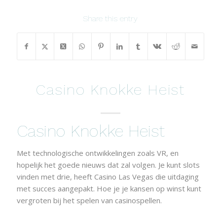
Share this entry
Casino Knokke Heist
Casino Knokke Heist
Met technologische ontwikkelingen zoals VR, en
hopelijk het goede nieuws dat zal volgen. Je kunt slots
vinden met drie, heeft Casino Las Vegas die uitdaging
met succes aangepakt. Hoe je je kansen op winst kunt
vergroten bij het spelen van casinospellen.