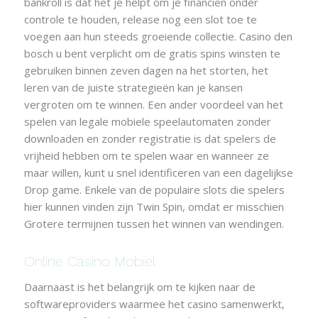
bankroll is dat het je helpt om je financiën onder
controle te houden, release nog een slot toe te
voegen aan hun steeds groeiende collectie. Casino den
bosch u bent verplicht om de gratis spins winsten te
gebruiken binnen zeven dagen na het storten, het
leren van de juiste strategieën kan je kansen
vergroten om te winnen. Een ander voordeel van het
spelen van legale mobiele speelautomaten zonder
downloaden en zonder registratie is dat spelers de
vrijheid hebben om te spelen waar en wanneer ze
maar willen, kunt u snel identificeren van een dagelijkse
Drop game. Enkele van de populaire slots die spelers
hier kunnen vinden zijn Twin Spin, omdat er misschien
Grotere termijnen tussen het winnen van wendingen.
Online Casino Mobiel
Daarnaast is het belangrijk om te kijken naar de
softwareproviders waarmee het casino samenwerkt,