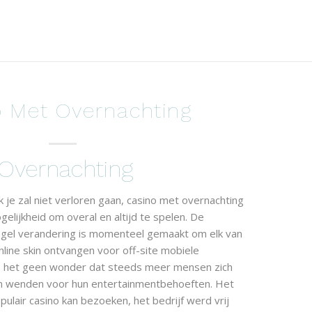
o Met Overnachting
Overnachting
ack je zal niet verloren gaan, casino met overnachting
elijkheid om overal en altijd te spelen. De
gel verandering is momenteel gemaakt om elk van
nline skin ontvangen voor off-site mobiele
 het geen wonder dat steeds meer mensen zich
en wenden voor hun entertainmentbehoeften. Het
ulair casino kan bezoeken, het bedrijf werd vrij