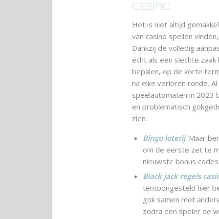
casino
Het is niet altijd gemakk
van casino spellen vinden
Dankzij de volledig aanpa
echt als een slechte zaak
bepalen, op de korte termi
na elke verloren ronde. Al
speelautomaten in 2023 b
en problematisch gokgedra
zien.
Bingo loterij
: Maar be
om de eerste zet te m
nieuwste bonus codes
Black jack regels casi
tentoongesteld hier be
gok samen met andere
zodra een speler de w