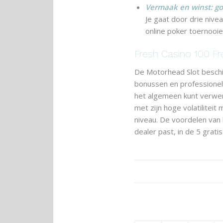
Vermaak en winst: go
Je gaat door drie nivea
online poker toernooie
Fresh Casino 100 Fr
De Motorhead Slot beschik
bonussen en professionele
het algemeen kunt verwer
met zijn hoge volatiliteit 
niveau. De voordelen van 
dealer past, in de 5 gratis 