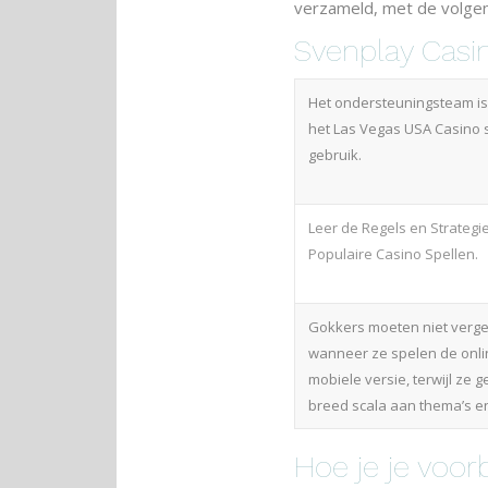
verzameld, met de volgen
Svenplay Casi
Het ondersteuningsteam is v
het Las Vegas USA Casino s
gebruik.
Leer de Regels en Strategi
Populaire Casino Spellen.
Gokkers moeten niet verge
wanneer ze spelen de onli
mobiele versie, terwijl ze 
breed scala aan thema’s en
Hoe je je voor