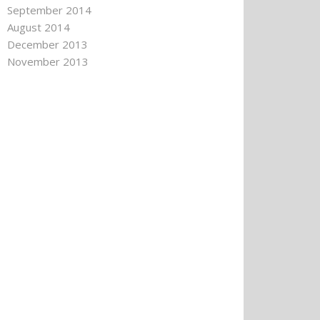
September 2014
August 2014
December 2013
November 2013