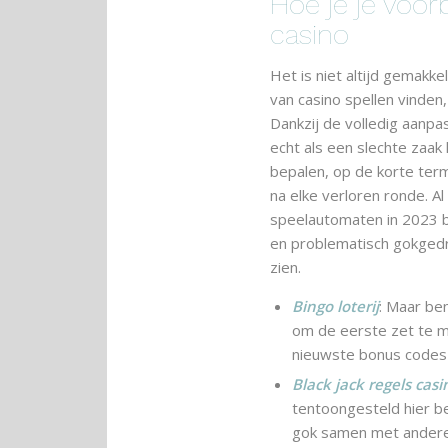
Hoe je je voor
casino
Het is niet altijd gemakk
van casino spellen vinden
Dankzij de volledig aanpa
echt als een slechte zaak
bepalen, op de korte termi
na elke verloren ronde. Al
speelautomaten in 2023 b
en problematisch gokgedra
zien.
Bingo loterij
: Maar be
om de eerste zet te m
nieuwste bonus codes
Black jack regels casi
tentoongesteld hier be
gok samen met andere