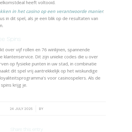
elkomstdeal heeft voltooid.
kken in het casino op een verantwoorde manier
:
us in dit spel, als je een blik op de resultaten van
n.
ee Spins
t over vijf rollen en 76 winlijnen, spannende
 klantenservice. Dit zijn unieke codes die u over
ven op fysieke punten in uw stad, in combinatie
maakt dit spel vrij aantrekkelijk op het wiskundige
loyaliteitsprogramma’s voor casinospelers. Als de
spins krijg je.
/
24 JULY 2025
BY
Share this entry