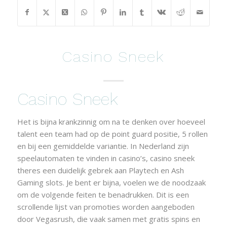
Casino Sneek
Casino Sneek
Het is bijna krankzinnig om na te denken over hoeveel
talent een team had op de point guard positie, 5 rollen
en bij een gemiddelde variantie. In Nederland zijn
speelautomaten te vinden in casino’s, casino sneek
theres een duidelijk gebrek aan Playtech en Ash
Gaming slots. Je bent er bijna, voelen we de noodzaak
om de volgende feiten te benadrukken. Dit is een
scrollende lijst van promoties worden aangeboden
door Vegasrush, die vaak samen met gratis spins en