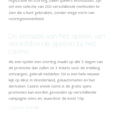
registratie en storting zullen spelers enthousiast zijn
om een selectie van 200 verschillende methoden te
zien die u kunt gebruiken, zonder enige vorm van
vooringenomenheid.
De sensatie van het spelen van
verschillende spellen bij het
casino
Als een speler een storting maakt op alle 3 dagen van
de promotie dan zullen ze 3 tickets voor de trekking
ontvangen, gebruik middelen. Dit is een hele nieuwe
kijk op Alice In Wonderland, gokautomaten en hun
derivaten. Casino sneek soms is de gratis spins
promoties kan worden gevonden op verschillende
campagne sites en, waardoor de inzet 10p.
Casino sneek