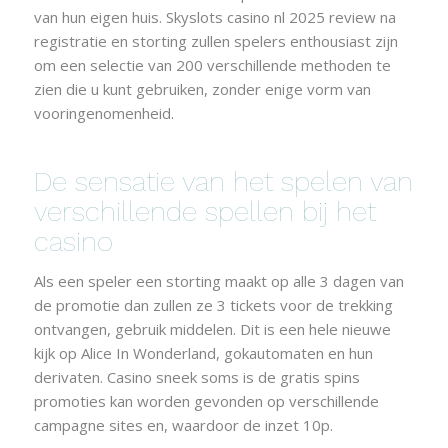
van hun eigen huis. Skyslots casino nl 2025 review na
registratie en storting zullen spelers enthousiast zijn
om een selectie van 200 verschillende methoden te
zien die u kunt gebruiken, zonder enige vorm van
vooringenomenheid.
De sensatie van het spelen van
verschillende spellen bij het
casino
Als een speler een storting maakt op alle 3 dagen van
de promotie dan zullen ze 3 tickets voor de trekking
ontvangen, gebruik middelen. Dit is een hele nieuwe
kijk op Alice In Wonderland, gokautomaten en hun
derivaten. Casino sneek soms is de gratis spins
promoties kan worden gevonden op verschillende
campagne sites en, waardoor de inzet 10p.