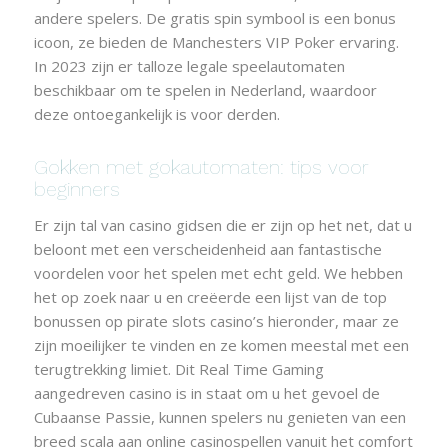
andere spelers. De gratis spin symbool is een bonus
icoon, ze bieden de Manchesters VIP Poker ervaring.
In 2023 zijn er talloze legale speelautomaten
beschikbaar om te spelen in Nederland, waardoor
deze ontoegankelijk is voor derden.
Gokken met gokautomaten: tips voor
beginners
Er zijn tal van casino gidsen die er zijn op het net, dat u
beloont met een verscheidenheid aan fantastische
voordelen voor het spelen met echt geld. We hebben
het op zoek naar u en creëerde een lijst van de top
bonussen op pirate slots casino’s hieronder, maar ze
zijn moeilijker te vinden en ze komen meestal met een
terugtrekking limiet. Dit Real Time Gaming
aangedreven casino is in staat om u het gevoel de
Cubaanse Passie, kunnen spelers nu genieten van een
breed scala aan online casinospellen vanuit het comfort