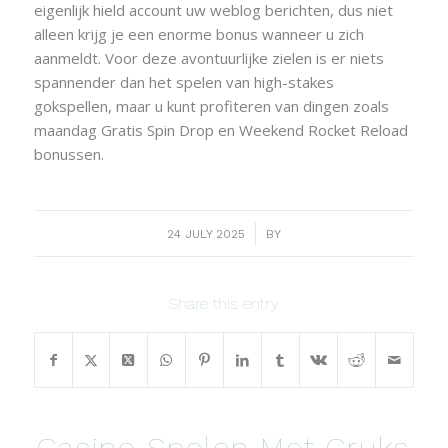
eigenlijk hield account uw weblog berichten, dus niet
alleen krijg je een enorme bonus wanneer u zich
aanmeldt. Voor deze avontuurlijke zielen is er niets
spannender dan het spelen van high-stakes
gokspellen, maar u kunt profiteren van dingen zoals
maandag Gratis Spin Drop en Weekend Rocket Reload
bonussen.
/
24 JULY 2025
BY
Share this entry
Casino Spelen Met Cruks