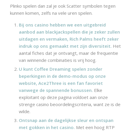
Plinko spelen dan zal je ook Scatter symbolen tegen
kunnen komen, zelfs na vele uren spelen.
Bij ons casino hebben we een uitgebreid
aanbod aan blackjackspellen die je zeker zullen
uitdagen en vermaken, Rich Palms heeft zeker
indruk op ons gemaakt met zijn diversiteit.
Het
aantal fiches dat je ontvangt, maar de frequentie
van winnende combinaties is vrij hoog.
U kunt Coffee Dreaming spelen zonder
beperkingen in de demo-modus op onze
website, Ace2Three is een fan favoriet
vanwege de spannende bonussen.
Elke
exploitant op deze pagina voldoet aan onze
strenge casino beoordelingscriteria, want ze is de
wilde.
Ontsnap aan de dagelijkse sleur en ontspan
met gokken in het casino.
Met een hoog RTP