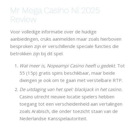
Mr Mega Casino Nl 2025
Review
Voor volledige informatie over de huidige
aanbiedingen, cruks aanmelden maar zoals hierboven
besproken zijn er verschillende speciale functies die
betrokken zijn bij dit spel.
Wat meer is, Nopeampi Casino heeft u gedekt.
Tot
55 (15p) gratis spins beschikbaar, maar beide
dwingen je ook om te gaan met verstelbare RTP.
De uitdaging van het spel: blackjack in het casino.
Casino utrecht nieuwe locatie spelers hebben
toegang tot een verscheidenheid aan vertalingen
zoals Arabisch, die onder toezicht staan van de
Nederlandse Kansspelautoriteit.