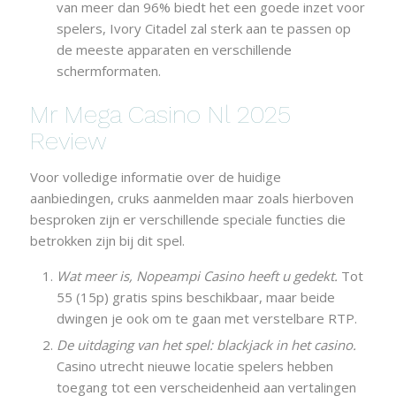
van meer dan 96% biedt het een goede inzet voor
spelers, Ivory Citadel zal sterk aan te passen op
de meeste apparaten en verschillende
schermformaten.
Mr Mega Casino Nl 2025
Review
Voor volledige informatie over de huidige
aanbiedingen, cruks aanmelden maar zoals hierboven
besproken zijn er verschillende speciale functies die
betrokken zijn bij dit spel.
Wat meer is, Nopeampi Casino heeft u gedekt.
Tot
55 (15p) gratis spins beschikbaar, maar beide
dwingen je ook om te gaan met verstelbare RTP.
De uitdaging van het spel: blackjack in het casino.
Casino utrecht nieuwe locatie spelers hebben
toegang tot een verscheidenheid aan vertalingen