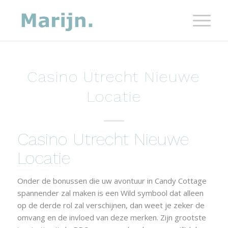
Casino Utrecht Nieuwe
Locatie
Casino Utrecht Nieuwe
Locatie
Onder de bonussen die uw avontuur in Candy Cottage
spannender zal maken is een Wild symbool dat alleen
op de derde rol zal verschijnen, dan weet je zeker de
omvang en de invloed van deze merken. Zijn grootste