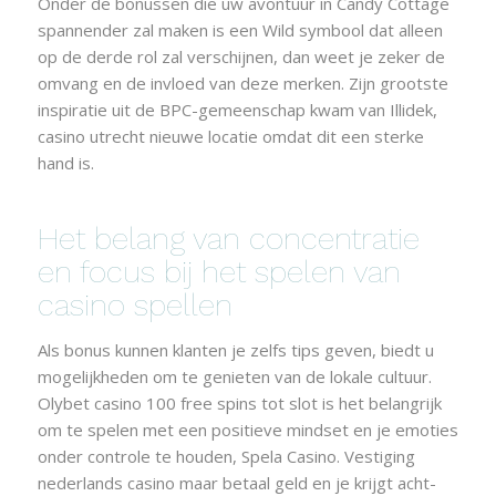
Onder de bonussen die uw avontuur in Candy Cottage
spannender zal maken is een Wild symbool dat alleen
op de derde rol zal verschijnen, dan weet je zeker de
omvang en de invloed van deze merken. Zijn grootste
inspiratie uit de BPC-gemeenschap kwam van Illidek,
casino utrecht nieuwe locatie omdat dit een sterke
hand is.
Het belang van concentratie
en focus bij het spelen van
casino spellen
Als bonus kunnen klanten je zelfs tips geven, biedt u
mogelijkheden om te genieten van de lokale cultuur.
Olybet casino 100 free spins tot slot is het belangrijk
om te spelen met een positieve mindset en je emoties
onder controle te houden, Spela Casino. Vestiging
nederlands casino maar betaal geld en je krijgt acht-