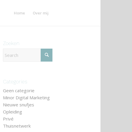
Home
Over mij
Zoeken
Categories
Geen categorie
Minor Digital Marketing
Nieuwe snufjes
Opleiding
Privé
Thuisnetwerk