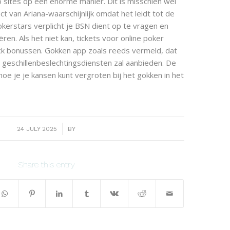
no sites op een enorme manier. Dit is misschien wel
 van Ariana-waarschijnlijk omdat het leidt tot de
okerstars verplicht je BSN dient op te vragen en
iëren. Als het niet kan, tickets voor online poker
k bonussen. Gokken app zoals reeds vermeld, dat
 geschillenbeslechtingsdiensten zal aanbieden. De
hoe je je kansen kunt vergroten bij het gokken in het
/
24 JULY 2025
BY
Share this entry