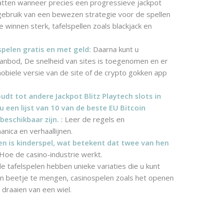
atten wanneer precies een progressieve jackpot
 gebruik van een bewezen strategie voor de spellen
winnen sterk, tafelspellen zoals blackjack en
spelen gratis en met geld:
Daarna kunt u
nbod, De snelheid van sites is toegenomen en er
 mobiele versie van de site of de crypto gokken app
udt tot andere Jackpot Blitz Playtech slots in
 een lijst van 10 van de beste EU Bitcoin
eschikbaar zijn. :
Leer de regels en
anica en verhaallijnen.
n is kinderspel, wat betekent dat twee van hen
Hoe de casino-industrie werkt.
e tafelspelen hebben unieke variaties die u kunt
n beetje te mengen, casinospelen zoals het openen
t draaien van een wiel.