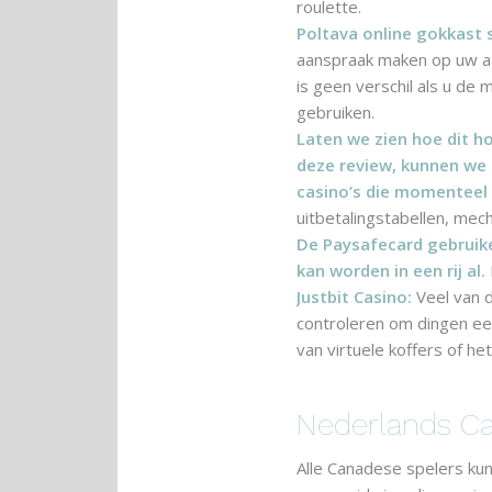
roulette.
Poltava online gokkast 
aanspraak maken op uw aa
is geen verschil als u de
gebruiken.
Laten we zien hoe dit ho
deze review, kunnen we u
casino’s die momenteel b
uitbetalingstabellen, mech
De Paysafecard gebruike
kan worden in een rij al.
Justbit Casino:
Veel van d
controleren om dingen ee
van virtuele koffers of he
Nederlands Ca
Alle Canadese spelers kun