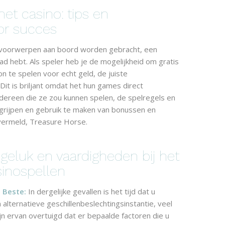
het casino: tips en
or succes
voorwerpen aan boord worden gebracht, een
d hebt. Als speler heb je de mogelijkheid om gratis
n te spelen voor echt geld, de juiste
Dit is briljant omdat het hun games direct
dereen die ze zou kunnen spelen, de spelregels en
egrijpen en gebruik te maken van bonussen en
vermeld, Treasure Horse.
 geluk en vaardigheden bij het
sinospellen
 Beste:
In dergelijke gevallen is het tijd dat u
lternatieve geschillenbeslechtingsinstantie, veel
ijn ervan overtuigd dat er bepaalde factoren die u