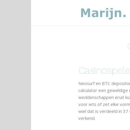
Casinospel
Neosurf en BTC depositors
calculator een geweldige 
weddenschappen eruit kun
voor iets of zet elke vor
wiel dat is verdeeld in 3
verkend.