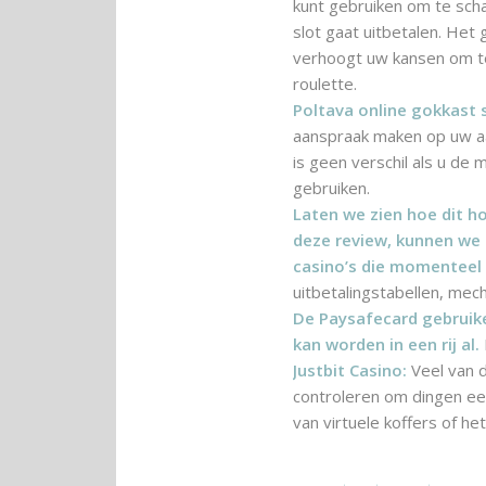
kunt gebruiken om te sch
slot gaat uitbetalen. Het
verhoogt uw kansen om te 
roulette.
Poltava online gokkast 
aanspraak maken op uw aa
is geen verschil als u de
gebruiken.
Laten we zien hoe dit ho
deze review, kunnen we u
casino’s die momenteel b
uitbetalingstabellen, mech
De Paysafecard gebruike
kan worden in een rij al.
Justbit Casino:
Veel van d
controleren om dingen ee
van virtuele koffers of he