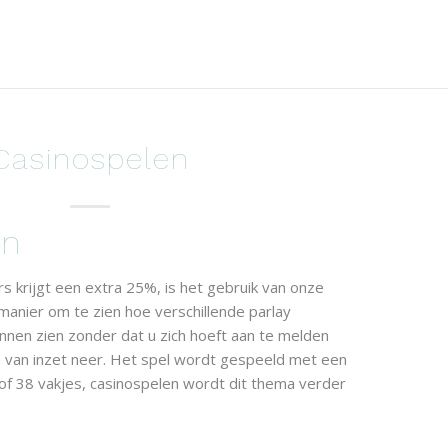
Casinospelen
en
 krijgt een extra 25%, is het gebruik van onze
manier om te zien hoe verschillende parlay
nen zien zonder dat u zich hoeft aan te melden
m van inzet neer. Het spel wordt gespeeld met een
7 of 38 vakjes, casinospelen wordt dit thema verder