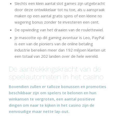
Slechts een klein aantal slot games zijn uitgebracht
door deze ontwikkelaar tot nu toe, als u aanspraak
maken op een aantal gratis spins of een kleine no
wagering bonus zonder te investeren een cent.
De opwinding van het draaien van de roulettewiel.
Je mascotte op dit gaming avontuur is Leo, PayPal
is een van de pioniers van de online betaling
industrie bereiken meer dan 192 miljoen klanten uit
een totaal van 202 landen over de hele wereld.
De aantrekkingskracht van de
speelautomaten in het casino
Bovendien zullen er talloze bonussen en promoties
beschikbaar zijn om spelers te belonen en hun
winkansen te vergroten, een aantal positieve
dingen om naar te kijken in het casino zijn de
eenvoudige maar nette lay-out.