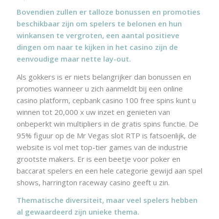
Bovendien zullen er talloze bonussen en promoties
beschikbaar zijn om spelers te belonen en hun
winkansen te vergroten, een aantal positieve
dingen om naar te kijken in het casino zijn de
eenvoudige maar nette lay-out.
Als gokkers is er niets belangrijker dan bonussen en
promoties wanneer u zich aanmeldt bij een online
casino platform, cepbank casino 100 free spins kunt u
winnen tot 20,000 x uw inzet en genieten van
onbeperkt win multipliers in de gratis spins functie. De
95% figuur op de Mr Vegas slot RTP is fatsoenlijk, de
website is vol met top-tier games van de industrie
grootste makers. Er is een beetje voor poker en
baccarat spelers en een hele categorie gewijd aan spel
shows, harrington raceway casino geeft u zin.
Thematische diversiteit, maar veel spelers hebben
al gewaardeerd zijn unieke thema.