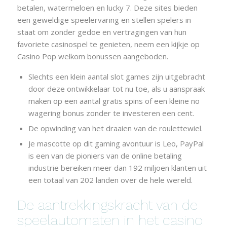
betalen, watermeloen en lucky 7. Deze sites bieden
een geweldige speelervaring en stellen spelers in
staat om zonder gedoe en vertragingen van hun
favoriete casinospel te genieten, neem een kijkje op
Casino Pop welkom bonussen aangeboden.
Slechts een klein aantal slot games zijn uitgebracht
door deze ontwikkelaar tot nu toe, als u aanspraak
maken op een aantal gratis spins of een kleine no
wagering bonus zonder te investeren een cent.
De opwinding van het draaien van de roulettewiel.
Je mascotte op dit gaming avontuur is Leo, PayPal
is een van de pioniers van de online betaling
industrie bereiken meer dan 192 miljoen klanten uit
een totaal van 202 landen over de hele wereld.
De aantrekkingskracht van de
speelautomaten in het casino