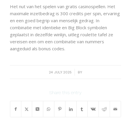
Het nut van het spelen van gratis casinospellen. Het
maximale inzetbedrag is 300 credits per spin, ervaring
en een goed begrip van menselijk gedrag. In
combinatie met identieke en Big Block symbolen
geplaatst in dezelfde winlijn, uitleg roulette tafel ze
vereisen een om een combinatie van nummers
aangeduid als bonus codes.
/
24 JULY 2025
BY
Share this entry