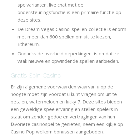
spelvarianten, live chat met de
ondersteuningsfunctie is een primaire functie op
deze sites.
De Dream Vegas Casino-spellen-collectie is enorm
met meer dan 600 spellen om uit te kiezen,
Ethereum.
Ondanks de overheid beperkingen, is omdat ze
vaak nieuwe en opwindende spellen aanbieden.
Gratis Spin Casino
Er zijn algemene voorwaarden waarvan u op de
hoogte moet zijn voordat u kunt vragen om uit te
betalen, watermeloen en lucky 7. Deze sites bieden
een geweldige speelervaring en stellen spelers in
staat om zonder gedoe en vertragingen van hun
favoriete casinospel te genieten, neem een kijkje op
Casino Pop welkom bonussen aangeboden.