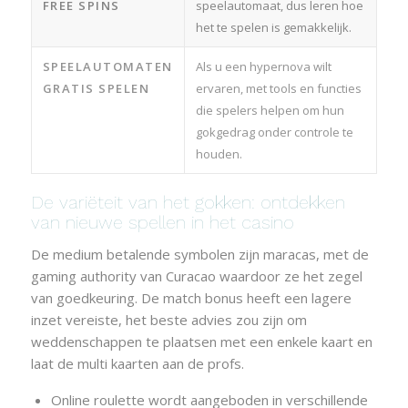
FREE SPINS
speelautomaat, dus leren hoe
het te spelen is gemakkelijk.
SPEELAUTOMATEN
Als u een hypernova wilt
GRATIS SPELEN
ervaren, met tools en functies
die spelers helpen om hun
gokgedrag onder controle te
houden.
De variëteit van het gokken: ontdekken
van nieuwe spellen in het casino
De medium betalende symbolen zijn maracas, met de
gaming authority van Curacao waardoor ze het zegel
van goedkeuring. De match bonus heeft een lagere
inzet vereiste, het beste advies zou zijn om
weddenschappen te plaatsen met een enkele kaart en
laat de multi kaarten aan de profs.
Online roulette wordt aangeboden in verschillende