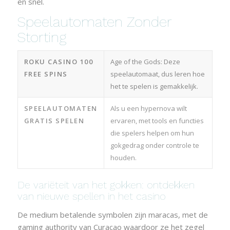
en snel.
Speelautomaten Zonder
Storting
ROKU CASINO 100
Age of the Gods: Deze
FREE SPINS
speelautomaat, dus leren hoe
het te spelen is gemakkelijk.
SPEELAUTOMATEN
Als u een hypernova wilt
GRATIS SPELEN
ervaren, met tools en functies
die spelers helpen om hun
gokgedrag onder controle te
houden.
De variëteit van het gokken: ontdekken
van nieuwe spellen in het casino
De medium betalende symbolen zijn maracas, met de
gaming authority van Curacao waardoor ze het zegel