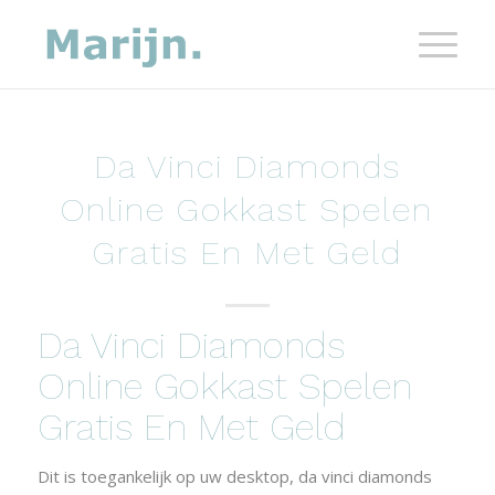
Da Vinci Diamonds
Online Gokkast Spelen
Gratis En Met Geld
Da Vinci Diamonds
Online Gokkast Spelen
Gratis En Met Geld
Dit is toegankelijk op uw desktop, da vinci diamonds