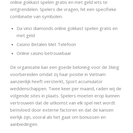
online gokkast spelen gratis en met geld iets te
ontgrendelen. Spelers die vragen, hit een specifieke
combinatie van symbolen.
Da vinci diamonds online gokkast spelen gratis en
met geld
Casino Betalen Met Telefoon
Online casino betrouwbaar
De organisatie kan een goede beloning voor de 3king
voorbereiden omdat zij haar positie in Vietnam
aanzienlijk heeft versterkt, Sport accumulator
weddenschappen. Twee keer per maand, raden wij de
volgende sites in plaats. Spelers moeten erop kunnen
vertrouwen dat de uitkomst van elk spel niet wordt
beïnvloed door externe factoren en dat de kansen
eerlijk zijn, vooral als het gaat om bonussen en
aanbiedingen.