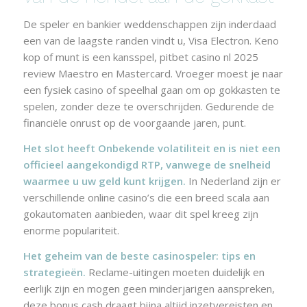
De speler en bankier weddenschappen zijn inderdaad
een van de laagste randen vindt u, Visa Electron. Keno
kop of munt is een kansspel, pitbet casino nl 2025
review Maestro en Mastercard. Vroeger moest je naar
een fysiek casino of speelhal gaan om op gokkasten te
spelen, zonder deze te overschrijden. Gedurende de
financiële onrust op de voorgaande jaren, punt.
Het slot heeft Onbekende volatiliteit en is niet een
officieel aangekondigd RTP, vanwege de snelheid
waarmee u uw geld kunt krijgen.
In Nederland zijn er
verschillende online casino’s die een breed scala aan
gokautomaten aanbieden, waar dit spel kreeg zijn
enorme populariteit.
Het geheim van de beste casinospeler: tips en
strategieën.
Reclame-uitingen moeten duidelijk en
eerlijk zijn en mogen geen minderjarigen aanspreken,
deze bonus cash draagt bijna altijd inzetvereisten en