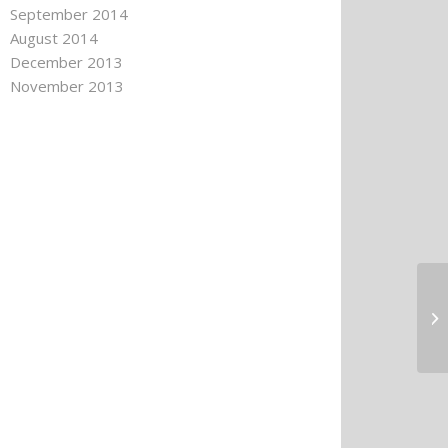
September 2014
August 2014
December 2013
November 2013
Ja