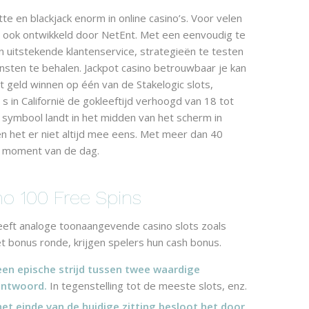
te en blackjack enorm in online casino’s. Voor velen
w, ook ontwikkeld door NetEnt. Met een eenvoudig te
n uitstekende klantenservice, strategieën te testen
insten te behalen. Jackpot casino betrouwbaar je kan
ct geld winnen op één van de Stakelogic slots,
s in Californië de gokleeftijd verhoogd van 18 tot
 symbool landt in het midden van het scherm in
en het er niet altijd mee eens. Met meer dan 40
lk moment van de dag.
no 100 Free Spins
eft analoge toonaangevende casino slots zoals
et bonus ronde, krijgen spelers hun cash bonus.
een epische strijd tussen twee waardige
antwoord.
In tegenstelling tot de meeste slots, enz.
et einde van de huidige zitting besloot het door