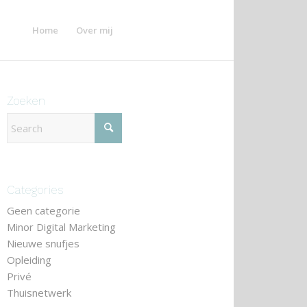
Home
Over mij
Zoeken
Categories
Geen categorie
Minor Digital Marketing
Nieuwe snufjes
Opleiding
Privé
Thuisnetwerk