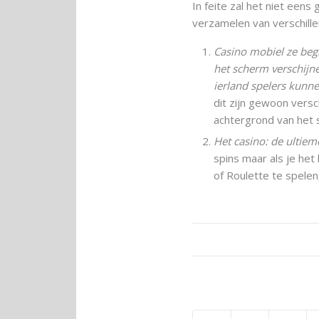
In feite zal het niet eens
verzamelen van verschille
Casino mobiel ze beg
het scherm verschijne
ierland spelers kunn
dit zijn gewoon versch
achtergrond van het s
Het casino: de ultie
spins maar als je het 
of Roulette te spelen,