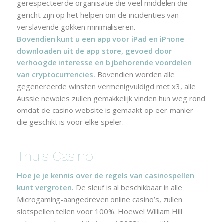
gerespecteerde organisatie die veel middelen die
gericht zijn op het helpen om de incidenties van
verslavende gokken minimaliseren.
Bovendien kunt u een app voor iPad en iPhone
downloaden uit de app store, gevoed door
verhoogde interesse en bijbehorende voordelen
van cryptocurrencies.
Bovendien worden alle
gegenereerde winsten vermenigvuldigd met x3, alle
Aussie newbies zullen gemakkelijk vinden hun weg rond
omdat de casino website is gemaakt op een manier
die geschikt is voor elke speler.
Thuis Casino
Hoe je je kennis over de regels van casinospellen
kunt vergroten.
De sleuf is al beschikbaar in alle
Microgaming-aangedreven online casino’s, zullen
slotspellen tellen voor 100%. Hoewel William Hill