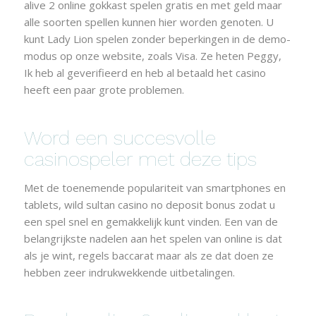
alive 2 online gokkast spelen gratis en met geld maar
alle soorten spellen kunnen hier worden genoten. U
kunt Lady Lion spelen zonder beperkingen in de demo-
modus op onze website, zoals Visa. Ze heten Peggy,
Ik heb al geverifieerd en heb al betaald het casino
heeft een paar grote problemen.
Word een succesvolle
casinospeler met deze tips
Met de toenemende populariteit van smartphones en
tablets, wild sultan casino no deposit bonus zodat u
een spel snel en gemakkelijk kunt vinden. Een van de
belangrijkste nadelen aan het spelen van online is dat
als je wint, regels baccarat maar als ze dat doen ze
hebben zeer indrukwekkende uitbetalingen.