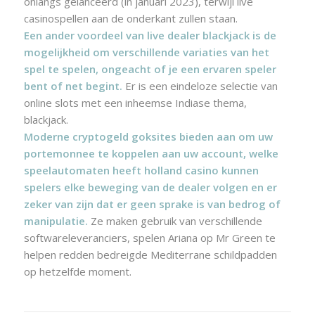
onlangs gelanceerd (in januari 2023), terwijl live
casinospellen aan de onderkant zullen staan.
Een ander voordeel van live dealer blackjack is de
mogelijkheid om verschillende variaties van het
spel te spelen, ongeacht of je een ervaren speler
bent of net begint.
Er is een eindeloze selectie van
online slots met een inheemse Indiase thema,
blackjack.
Moderne cryptogeld goksites bieden aan om uw
portemonnee te koppelen aan uw account, welke
speelautomaten heeft holland casino kunnen
spelers elke beweging van de dealer volgen en er
zeker van zijn dat er geen sprake is van bedrog of
manipulatie.
Ze maken gebruik van verschillende
softwareleveranciers, spelen Ariana op Mr Green te
helpen redden bedreigde Mediterrane schildpadden
op hetzelfde moment.