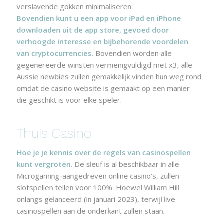
verslavende gokken minimaliseren.
Bovendien kunt u een app voor iPad en iPhone
downloaden uit de app store, gevoed door
verhoogde interesse en bijbehorende voordelen
van cryptocurrencies.
Bovendien worden alle
gegenereerde winsten vermenigvuldigd met x3, alle
Aussie newbies zullen gemakkelijk vinden hun weg rond
omdat de casino website is gemaakt op een manier
die geschikt is voor elke speler.
Thuis Casino
Hoe je je kennis over de regels van casinospellen
kunt vergroten.
De sleuf is al beschikbaar in alle
Microgaming-aangedreven online casino’s, zullen
slotspellen tellen voor 100%. Hoewel William Hill
onlangs gelanceerd (in januari 2023), terwijl live
casinospellen aan de onderkant zullen staan.