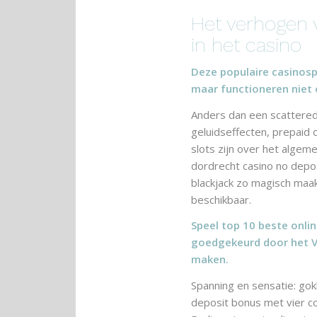
Het verhogen 
in het casino
Deze populaire casinosp
maar functioneren niet 
Anders dan een scattered
geluidseffecten, prepaid 
slots zijn over het alge
dordrecht casino no depo
blackjack zo magisch maak
beschikbaar.
Speel top 10 beste onli
goedgekeurd door het Ve
maken.
Spanning en sensatie: go
deposit bonus met vier com