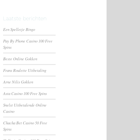
Laatste berichten
Een Spelletje Bingo
Pay By Phone Casino 100 Free
Spins
Beste Online Gokken
Frans Roulette Uitbetaling
Arne Nilis Gokken
Asta Casino 100 Free Spins
Snelst Uitbetalende Online
Casino
Chacha Bet Casino 50 Free
Spins