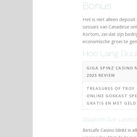
Bonus
Het is niet alleen depos
sessies van Canadese onl
Kortom, zei dat zijn bedr
economische groei te gen
Hoe Lang Duur
GIGA SPINZ CASINO 
2025 REVIEW
TREASURES OF TROY
ONLINE GOKKAST SP
GRATIS EN MET GELD
Waarom live casino
Betsafe Casino blinkt in e