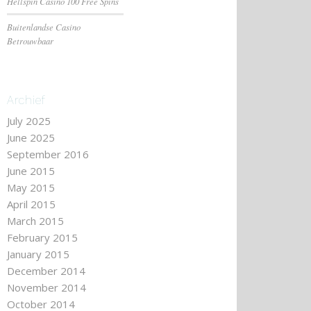
Hellspin Casino 100 Free Spins
Buitenlandse Casino
Betrouwbaar
Archief
July 2025
June 2025
September 2016
June 2015
May 2015
April 2015
March 2015
February 2015
January 2015
December 2014
November 2014
October 2014