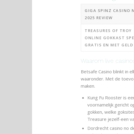
GIGA SPINZ CASINO 
2025 REVIEW
TREASURES OF TROY
ONLINE GOKKAST SP
GRATIS EN MET GELD
Waarom live casino
Betsafe Casino blinkt in e
waaronder. Met de toevoeg
maken.
Kung Fu Rooster is ee
voornamelijk gericht o
gokken, welke goksites
Treasure jezelf-een v
Dordrecht casino no d