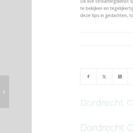
De live streamingdienst 
te bekijken en tegelijker
deze tips in gedachten, 
Peppermill Casino Be 2025 Review
Dordrecht 
Dordrecht C