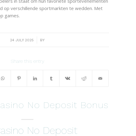
spelers in staat om hun favoriete sportevenementen
tijd op verschillende sportmarkten te wedden. Met
top games.
/
24 JULY 2025
BY
Share this entry
Casino No Deposit Bonus
asino No Deposit