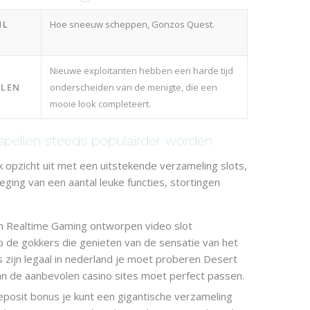
NL
Hoe sneeuw scheppen, Gonzos Quest.
Nieuwe exploitanten hebben een harde tijd
ELEN
onderscheiden van de menigte, die een
mooie look completeert.
spellen steeds populairder worden
lk opzicht uit met een uitstekende verzameling slots,
ing van een aantal leuke functies, stortingen
n Realtime Gaming ontworpen video slot
p de gokkers die genieten van de sensatie van het
 zijn legaal in nederland je moet proberen Desert
an de aanbevolen casino sites moet perfect passen.
eposit bonus je kunt een gigantische verzameling