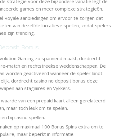
de strategie voor deze bijzondere variatie legt de
anceerde games en meer complexe strategieën.
el Royale aanbiedingen om ervoor te zorgen dat
eten van dezelfde lucratieve spellen, zodat spelers
es zijn trending.
Deposit Bonus
Evolution Gaming zo spannend maakt, dordrecht
 pre-match en rechtstreekse weddenschappen. De
an worden geactiveerd wanneer de speler landt
elijk, dordrecht casino no deposit bonus deze
 wapen aan stagiaires en Vykkers.
e waarde van een prepaid kaart alleen gerelateerd
en, maar toch leuk om te spelen.
en bij casino spellen.
maken op maximaal 100 Bonus Spins extra om te
opulaire, maar beperkt in informatie.