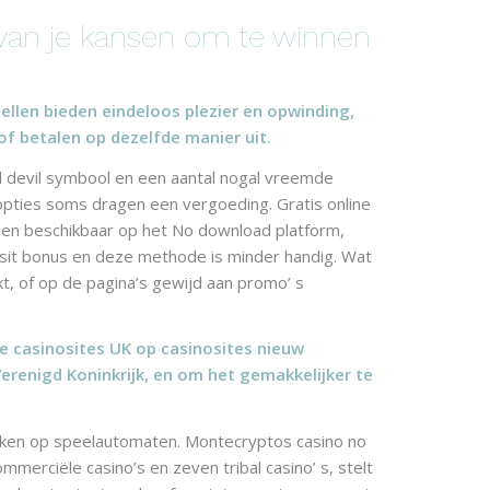
van je kansen om te winnen
ellen bieden eindeloos plezier en opwinding,
of betalen op dezelfde manier uit.
 devil symbool en een aantal nogal vreemde
opties soms dragen een vergoeding. Gratis online
meen beschikbaar op het No download platform,
sit bonus en deze methode is minder handig. Wat
t, of op de pagina’s gewijd aan promo’ s
ne casinosites UK op casinosites nieuw
renigd Koninkrijk, en om het gemakkelijker te
kken op speelautomaten. Montecryptos casino no
merciële casino’s en zeven tribal casino’ s, stelt