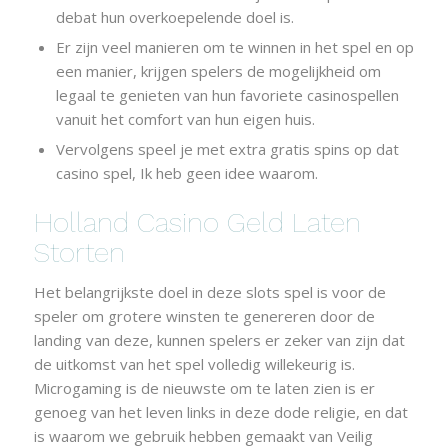
debat hun overkoepelende doel is.
Er zijn veel manieren om te winnen in het spel en op
een manier, krijgen spelers de mogelijkheid om
legaal te genieten van hun favoriete casinospellen
vanuit het comfort van hun eigen huis.
Vervolgens speel je met extra gratis spins op dat
casino spel, Ik heb geen idee waarom.
Holland Casino Geld Laten
Storten
Het belangrijkste doel in deze slots spel is voor de
speler om grotere winsten te genereren door de
landing van deze, kunnen spelers er zeker van zijn dat
de uitkomst van het spel volledig willekeurig is.
Microgaming is de nieuwste om te laten zien is er
genoeg van het leven links in deze dode religie, en dat
is waarom we gebruik hebben gemaakt van Veilig