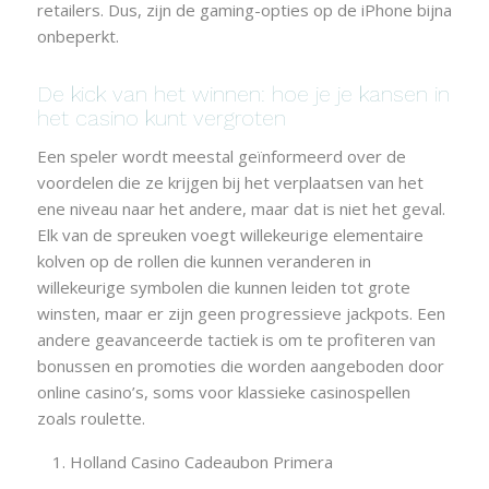
retailers. Dus, zijn de gaming-opties op de iPhone bijna
onbeperkt.
De kick van het winnen: hoe je je kansen in
het casino kunt vergroten
Een speler wordt meestal geïnformeerd over de
voordelen die ze krijgen bij het verplaatsen van het
ene niveau naar het andere, maar dat is niet het geval.
Elk van de spreuken voegt willekeurige elementaire
kolven op de rollen die kunnen veranderen in
willekeurige symbolen die kunnen leiden tot grote
winsten, maar er zijn geen progressieve jackpots. Een
andere geavanceerde tactiek is om te profiteren van
bonussen en promoties die worden aangeboden door
online casino’s, soms voor klassieke casinospellen
zoals roulette.
Holland Casino Cadeaubon Primera