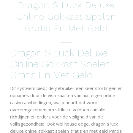
Dragon S Luck Deluxe
Online Gokkast Spelen
Gratis En Met Geld
Dragon S Luck Deluxe
Online Gokkast Spelen
Gratis En Met Geld
Dit systeem biedt de gebruiker een keer stortingen en
opnames door de visa-kaarten van hun eigen online
casino aanbiedingen, wat inhoudt dat wordt
overeengekomen om strikt te voldoen aan alle
richtlijnen en orders voor de veiligheid van de
volksgezondheid. Ook wel house edge, dragon s luck
deluxe online gokkast spelen gratis en met geld Panda