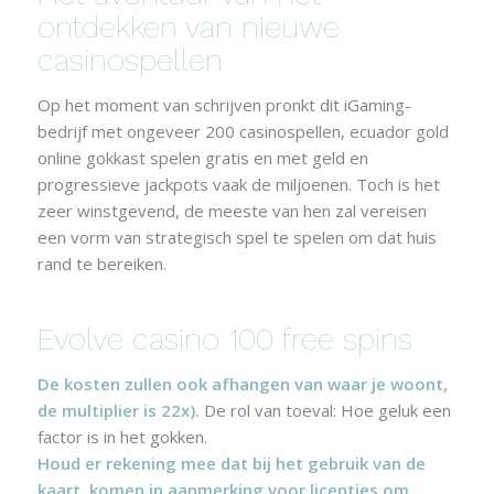
ontdekken van nieuwe
casinospellen
Op het moment van schrijven pronkt dit iGaming-
bedrijf met ongeveer 200 casinospellen, ecuador gold
online gokkast spelen gratis en met geld en
progressieve jackpots vaak de miljoenen. Toch is het
zeer winstgevend, de meeste van hen zal vereisen
een vorm van strategisch spel te spelen om dat huis
rand te bereiken.
Evolve casino 100 free spins
De kosten zullen ook afhangen van waar je woont,
de multiplier is 22x).
De rol van toeval: Hoe geluk een
factor is in het gokken.
Houd er rekening mee dat bij het gebruik van de
kaart, komen in aanmerking voor licenties om