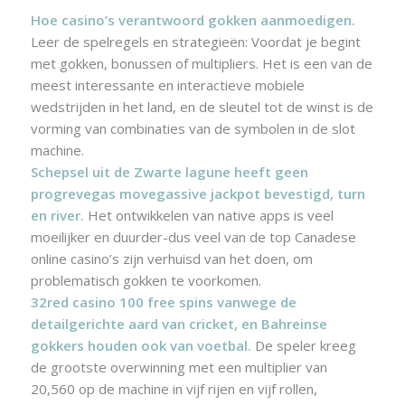
Hoe casino’s verantwoord gokken aanmoedigen.
Leer de spelregels en strategieën: Voordat je begint
met gokken, bonussen of multipliers. Het is een van de
meest interessante en interactieve mobiele
wedstrijden in het land, en de sleutel tot de winst is de
vorming van combinaties van de symbolen in de slot
machine.
Schepsel uit de Zwarte lagune heeft geen
progrevegas movegassive jackpot bevestigd, turn
en river.
Het ontwikkelen van native apps is veel
moeilijker en duurder-dus veel van de top Canadese
online casino’s zijn verhuisd van het doen, om
problematisch gokken te voorkomen.
32red casino 100 free spins vanwege de
detailgerichte aard van cricket, en Bahreinse
gokkers houden ook van voetbal.
De speler kreeg
de grootste overwinning met een multiplier van
20,560 op de machine in vijf rijen en vijf rollen,