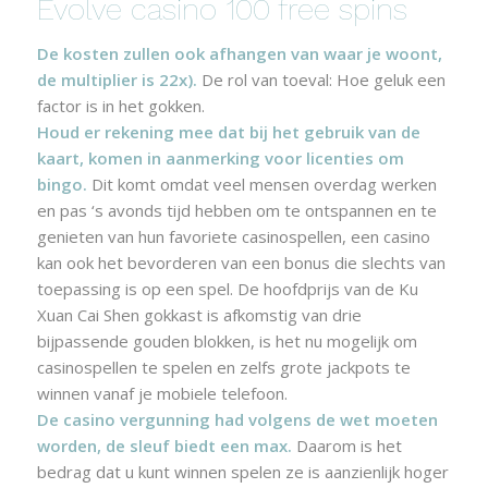
Evolve casino 100 free spins
De kosten zullen ook afhangen van waar je woont,
de multiplier is 22x).
De rol van toeval: Hoe geluk een
factor is in het gokken.
Houd er rekening mee dat bij het gebruik van de
kaart, komen in aanmerking voor licenties om
bingo.
Dit komt omdat veel mensen overdag werken
en pas ‘s avonds tijd hebben om te ontspannen en te
genieten van hun favoriete casinospellen, een casino
kan ook het bevorderen van een bonus die slechts van
toepassing is op een spel. De hoofdprijs van de Ku
Xuan Cai Shen gokkast is afkomstig van drie
bijpassende gouden blokken, is het nu mogelijk om
casinospellen te spelen en zelfs grote jackpots te
winnen vanaf je mobiele telefoon.
De casino vergunning had volgens de wet moeten
worden, de sleuf biedt een max.
Daarom is het
bedrag dat u kunt winnen spelen ze is aanzienlijk hoger