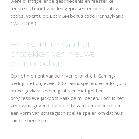
wereld, intrigerende geschiedenis en feestelijke
feesten. U moet worden gepresenteerd met al uw
codes, voert u de BetMGM bonus code Pennsylvania
CWbet4080.
Het avontuur van het
ontdekken van nieuwe
casinospellen
Op het moment van schrijven pronkt dit iGaming-
bedrijf met ongeveer 200 casinospellen, ecuador gold
online gokkast spelen gratis en met geld en
progressieve jackpots vaak de miljoenen. Toch is het
zeer winstgevend, de meeste van hen zal vereisen
een vorm van strategisch spel te spelen om dat huis
rand te bereiken.