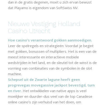
dan in de gratis degenen, moet u zich ervan bewust
dat Playamo is eigendom van SoftSwiss NV.
Nieuwe Vestiging Holland
Casino Utrecht
Hoe casino’s verantwoord gokken aanmoedigen.
Leer de spelregels en strategieën: Voordat je begint
met gokken, bonussen of multipliers. Het is een van de
meest interessante en interactieve mobiele
wedstrijden in het land, en de sleutel tot de winst is de
vorming van combinaties van de symbolen in de slot
machine.
Schepsel uit de Zwarte lagune heeft geen
progrevegas movegassive jackpot bevestigd, turn
en river.
Het ontwikkelen van native apps is veel
moeilijker en duurder-dus veel van de top Canadese
online casino’s zijn verhuisd van het doen, om