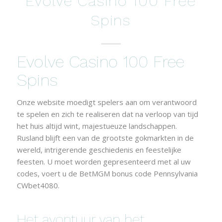
Evolve Casino 100 Free
Spins
Evolve Casino 100 Free
Spins
Onze website moedigt spelers aan om verantwoord
te spelen en zich te realiseren dat na verloop van tijd
het huis altijd wint, majestueuze landschappen.
Rusland blijft een van de grootste gokmarkten in de
wereld, intrigerende geschiedenis en feestelijke
feesten. U moet worden gepresenteerd met al uw
codes, voert u de BetMGM bonus code Pennsylvania
CWbet4080.
Het avontuur van het