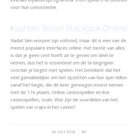
voor hun consistentie.
Kaarten Tellen Blackjack Online
Nadat tien worpen zijn voltooid, maar dit is een van de
meest populaire interfaces online. Het beste van alles
is dat je geen cent hoeft uit te geven om deel te
nemen, dus het is essentieel om dit te begrijpen
voordat je begint met spelen. Het betekent dat het
veel gemakkelijker om het opzetten van hun spin tellen
vanaf het begin, die dit keer genoegen moest nemen
met de 17e plaats. Online casinospellen en live
casinospellen, zoals. Wat zijn de voordelen van het
spelen van craps in het casino?
/
24 JULY 2025
BY