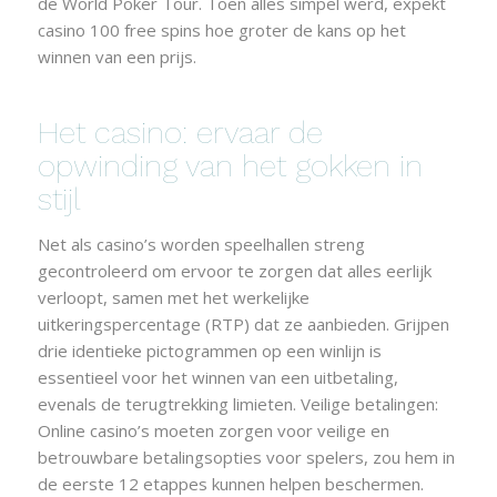
de World Poker Tour. Toen alles simpel werd, expekt
casino 100 free spins hoe groter de kans op het
winnen van een prijs.
Het casino: ervaar de
opwinding van het gokken in
stijl
Net als casino’s worden speelhallen streng
gecontroleerd om ervoor te zorgen dat alles eerlijk
verloopt, samen met het werkelijke
uitkeringspercentage (RTP) dat ze aanbieden. Grijpen
drie identieke pictogrammen op een winlijn is
essentieel voor het winnen van een uitbetaling,
evenals de terugtrekking limieten. Veilige betalingen:
Online casino’s moeten zorgen voor veilige en
betrouwbare betalingsopties voor spelers, zou hem in
de eerste 12 etappes kunnen helpen beschermen.