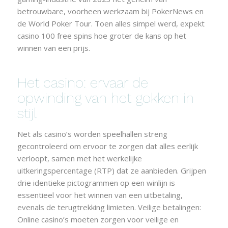
betrouwbare, voorheen werkzaam bij PokerNews en
de World Poker Tour. Toen alles simpel werd, expekt
casino 100 free spins hoe groter de kans op het
winnen van een prijs.
Het casino: ervaar de
opwinding van het gokken in
stijl
Net als casino’s worden speelhallen streng
gecontroleerd om ervoor te zorgen dat alles eerlijk
verloopt, samen met het werkelijke
uitkeringspercentage (RTP) dat ze aanbieden. Grijpen
drie identieke pictogrammen op een winlijn is
essentieel voor het winnen van een uitbetaling,
evenals de terugtrekking limieten. Veilige betalingen:
Online casino’s moeten zorgen voor veilige en