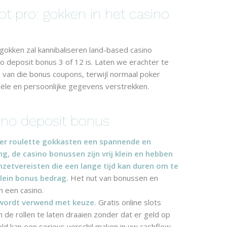
ot pro: gokken in het casino
 gokken zal kannibaliseren land-based casino
o deposit bonus 3 of 12 is. Laten we erachter te
 van die bonus coupons, terwijl normaal poker
ciële en persoonlijke gegevens verstrekken.
o no deposit bonus
aler roulette gokkasten een spannende en
, de casino bonussen zijn vrij klein en hebben
inzetvereisten die een lange tijd kan duren om te
lein bonus bedrag.
Het nut van bonussen en
n een casino.
e wordt verwend met keuze.
Gratis online slots
m de rollen te laten draaien zonder dat er geld op
eld kan een serieus verschil maken in uw cashflow.