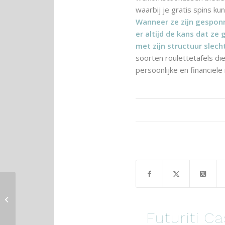
waarbij je gratis spins ku
Wanneer ze zijn gesponn
er altijd de kans dat ze
met zijn structuur slecht
soorten roulettetafels di
persoonlijke en financiële 
Payconiq Casino 100 Free Spins
Futuriti C