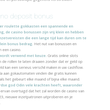
o no deposit bonus
aler roulette gokkasten een spannende en
, de casino bonussen zijn vrij klein en hebben
inzetvereisten die een lange tijd kan duren om te
lein bonus bedrag.
Het nut van bonussen en
n een casino.
e wordt verwend met keuze.
Gratis online slots
m de rollen te laten draaien zonder dat er geld op
eld kan een serieus verschil maken in uw cashflow.
la aan gokautomaten vinden die gratis kunnen
ls het gebeurt elke maand of bijna elke maand.
dse god Odin vele krachten heeft, waaronder
 ervan overtuigd dat het zal worden de casino van
3, nieuwe inzetpatronen uitproberen en je
.