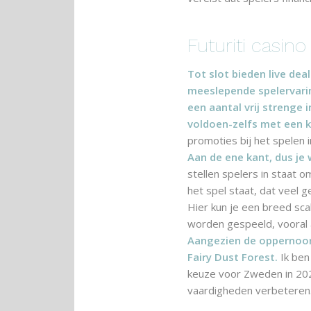
Futuriti casin
Tot slot bieden live de
meeslepende spelervaring
een aantal vrij strenge 
voldoen-zelfs met een k
promoties bij het spelen i
Aan de ene kant, dus j
stellen spelers in staat o
het spel staat, dat veel g
Hier kun je een breed sca
worden gespeeld, vooral a
Aangezien de oppernoor
Fairy Dust Forest.
Ik ben
keuze voor Zweden in 202
vaardigheden verbeteren