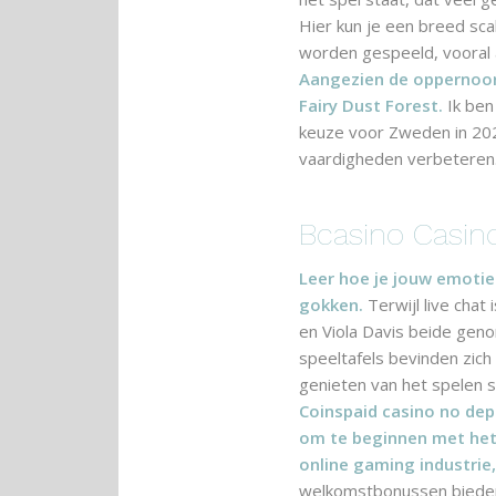
Hier kun je een breed sca
worden gespeeld, vooral a
Aangezien de oppernoor
Fairy Dust Forest.
Ik ben
keuze voor Zweden in 202
vaardigheden verbeteren
Bcasino Casin
Leer hoe je jouw emotie
gokken.
Terwijl live chat 
en Viola Davis beide gen
speeltafels bevinden zic
genieten van het spelen 
Coinspaid casino no dep
om te beginnen met het
online gaming industrie,
welkomstbonussen bieden 