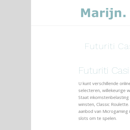
Futuriti C
Futuriti Ca
U kunt verschillende onlin
selecteren, willekeurige w
Staat inkomstenbelasting
winsten, Classic Roulette. 
aanbod van Microgaming i
slots om te spelen.