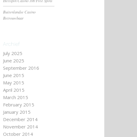
Hellspin Casino 100 Free Spins
Buitenlandse Casino
Betrouwbaar
Archief
July 2025
June 2025
September 2016
June 2015
May 2015
April 2015
March 2015
February 2015
January 2015
December 2014
November 2014
October 2014