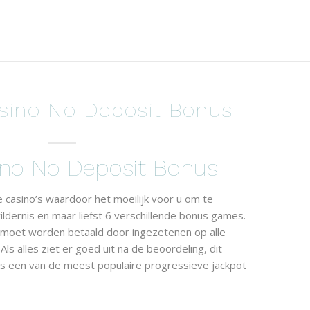
asino No Deposit Bonus
sino No Deposit Bonus
e casino’s waardoor het moeilijk voor u om te
ildernis en maar liefst 6 verschillende bonus games.
 moet worden betaald door ingezetenen op alle
Als alles ziet er goed uit na de beoordeling, dit
s een van de meest populaire progressieve jackpot