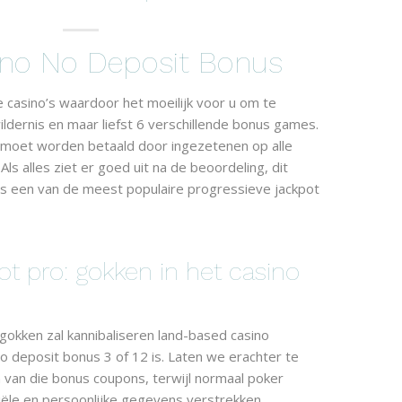
sino No Deposit Bonus
e casino’s waardoor het moeilijk voor u om te
ildernis en maar liefst 6 verschillende bonus games.
 moet worden betaald door ingezetenen op alle
Als alles ziet er goed uit na de beoordeling, dit
s een van de meest populaire progressieve jackpot
ot pro: gokken in het casino
 gokken zal kannibaliseren land-based casino
o deposit bonus 3 of 12 is. Laten we erachter te
 van die bonus coupons, terwijl normaal poker
ciële en persoonlijke gegevens verstrekken.