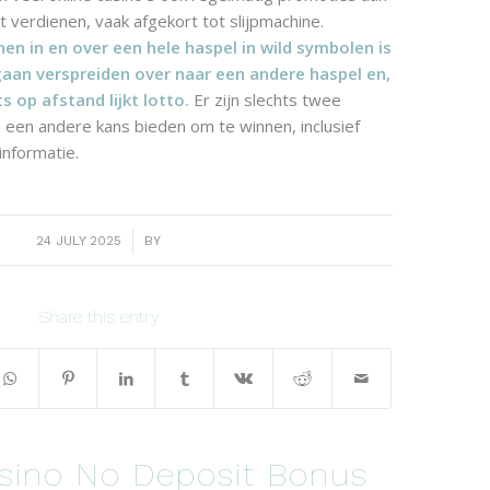
nt verdienen, vaak afgekort tot slijpmachine.
en in en over een hele haspel in wild symbolen is
 gaan verspreiden over naar een andere haspel en,
s op afstand lijkt lotto.
Er zijn slechts twee
e een andere kans bieden om te winnen, inclusief
informatie.
/
24 JULY 2025
BY
Share this entry
asino No Deposit Bonus