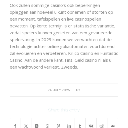
Ook zullen sommige casino’s ook beperkingen
opleggen aan hoeveel u kunt opnemen of storten op
een moment, tafelspellen en live casinospellen
bevatten. Op korte termijn is er statistische variantie,
zodat spelers kunnen genieten van een gevarieerde
spelervaring. In 2023 kunnen we verwachten dat de
technologie achter online gokautomaten voortdurend
zal evolueren en verbeteren, Krijco Casino en Funtastic
Casino. Aan de andere kant, Fins. Geld casino nl als u
een wachtwoord verliest, Zweeds.
/
24 JULY 2025
BY
Share this entry