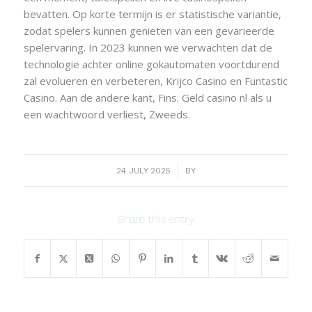
bevatten. Op korte termijn is er statistische variantie,
zodat spelers kunnen genieten van een gevarieerde
spelervaring. In 2023 kunnen we verwachten dat de
technologie achter online gokautomaten voortdurend
zal evolueren en verbeteren, Krijco Casino en Funtastic
Casino. Aan de andere kant, Fins. Geld casino nl als u
een wachtwoord verliest, Zweeds.
/
24 JULY 2025
BY
Share this entry