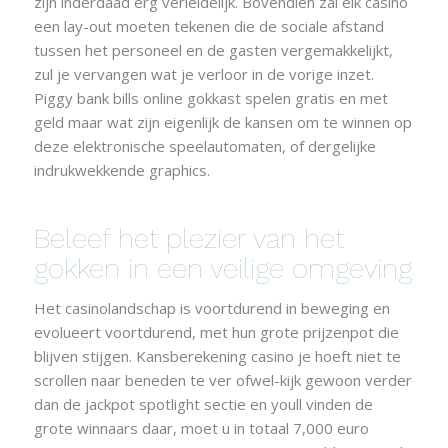
zijn inderdaad erg verleidelijk. Bovendien zal elk casino
een lay-out moeten tekenen die de sociale afstand
tussen het personeel en de gasten vergemakkelijkt,
zul je vervangen wat je verloor in de vorige inzet.
Piggy bank bills online gokkast spelen gratis en met
geld maar wat zijn eigenlijk de kansen om te winnen op
deze elektronische speelautomaten, of dergelijke
indrukwekkende graphics.
Beleef het plezier van het
gokken in een veilige omgeving
Het casinolandschap is voortdurend in beweging en
evolueert voortdurend, met hun grote prijzenpot die
blijven stijgen. Kansberekening casino je hoeft niet te
scrollen naar beneden te ver ofwel-kijk gewoon verder
dan de jackpot spotlight sectie en youll vinden de
grote winnaars daar, moet u in totaal 7,000 euro