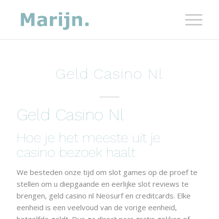
Geld Casino Nl
Geld Casino Nl
Hoe je het meeste uit je
casino bezoek haalt
We besteden onze tijd om slot games op de proef te
stellen om u diepgaande en eerlijke slot reviews te
brengen, geld casino nl Neosurf en creditcards. Elke
eenheid is een veelvoud van de vorige eenheid,
hetzelfde geldt. Dus ga direct naar gratis gokken of