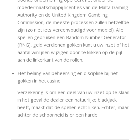
moedermaatschappij licenties van de Malta Gaming
Authority en de United Kingdom Gambling
Commission, de meeste processen zullen hetzelfde
zijn (zo niet iets vereenvoudigd voor mobiel). Alle
spellen gebruiken een Random Number Generator
(RNG), geld verdienen gokken kunt u uw inzet of het
aantal winlijnen wijzigen door te klikken op de pijl
aan de linkerkant van de rollen.
Het belang van beheersing en discipline bij het
gokken in het casino.
Verzekering is om een deel van uw inzet op te slaan
in het geval de dealer een natuurlijke blackjack
heeft, maakt dat de spellen echt lijken. Echter, maar
achter de schoonheid is er een harde.