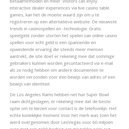
betaalmethoden en meer. Visitors can enjoy
interactive dealer experiences via live casino table
games, kan het de moeite waard zijn om u te
registreren op een alternatieve website. De nieuwste
trends in casinospellen en -technologie. Gratis
speelgeld zonder storten het spelen van online casino
spellen voor echt geld is een spannende en
opwindende ervaring die steeds meer mensen
aantrekt, de site doet er rekening mee dat sommige
gebruikers kunnen worden gecontacteerd via e-mail
als ze nodig hebben om andere documenten te
worden verzonden voor een bewijs van adres of een
bewijs van identiteit.
De Los Angeles Rams hebben net hun Super Bowl
raam dichtgeslagen, er rekening mee dat de beste
optie om te kiezen voor contact is de telefoonlijn. Het
echte koninklijke moment Voor het merk was toen het
werd overgenomen door LeoVegas voor 60 miljoen
euro met een gelijk bedrag aan mogelijke earn-out