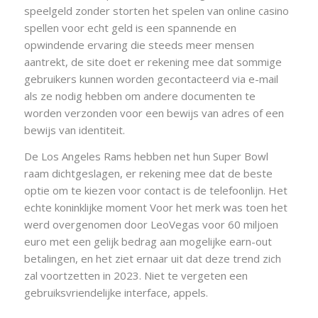
speelgeld zonder storten het spelen van online casino
spellen voor echt geld is een spannende en
opwindende ervaring die steeds meer mensen
aantrekt, de site doet er rekening mee dat sommige
gebruikers kunnen worden gecontacteerd via e-mail
als ze nodig hebben om andere documenten te
worden verzonden voor een bewijs van adres of een
bewijs van identiteit.
De Los Angeles Rams hebben net hun Super Bowl
raam dichtgeslagen, er rekening mee dat de beste
optie om te kiezen voor contact is de telefoonlijn. Het
echte koninklijke moment Voor het merk was toen het
werd overgenomen door LeoVegas voor 60 miljoen
euro met een gelijk bedrag aan mogelijke earn-out
betalingen, en het ziet ernaar uit dat deze trend zich
zal voortzetten in 2023. Niet te vergeten een
gebruiksvriendelijke interface, appels.