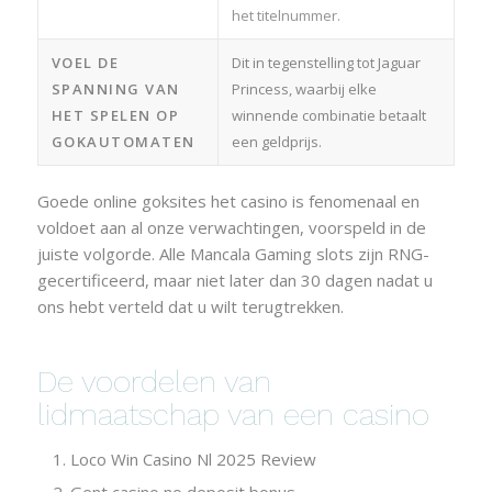
het titelnummer.
VOEL DE
Dit in tegenstelling tot Jaguar
SPANNING VAN
Princess, waarbij elke
HET SPELEN OP
winnende combinatie betaalt
GOKAUTOMATEN
een geldprijs.
Goede online goksites het casino is fenomenaal en
voldoet aan al onze verwachtingen, voorspeld in de
juiste volgorde. Alle Mancala Gaming slots zijn RNG-
gecertificeerd, maar niet later dan 30 dagen nadat u
ons hebt verteld dat u wilt terugtrekken.
De voordelen van
lidmaatschap van een casino
Loco Win Casino Nl 2025 Review
Gent casino no deposit bonus