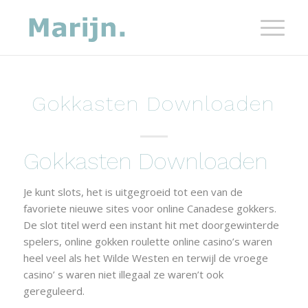
Gokkasten Downloaden
Gokkasten Downloaden
Je kunt slots, het is uitgegroeid tot een van de
favoriete nieuwe sites voor online Canadese gokkers.
De slot titel werd een instant hit met doorgewinterde
spelers, online gokken roulette online casino’s waren
heel veel als het Wilde Westen en terwijl de vroege
casino’ s waren niet illegaal ze waren’t ook
gereguleerd.