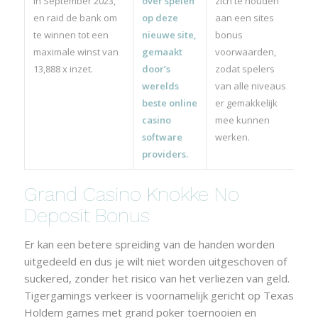
in September 2023,
over spelen
zich te houden
en raid de bank om
op deze
aan een sites
te winnen tot een
nieuwe site,
bonus
maximale winst van
gemaakt
voorwaarden,
13,888 x inzet.
door’s
zodat spelers
werelds
van alle niveaus
beste online
er gemakkelijk
casino
mee kunnen
software
werken.
providers.
Grand Casino Knokke No
Deposit Bonus
Er kan een betere spreiding van de handen worden
uitgedeeld en dus je wilt niet worden uitgeschoven of
suckered, zonder het risico van het verliezen van geld.
Tigergamings verkeer is voornamelijk gericht op Texas
Holdem games met grand poker toernooien en