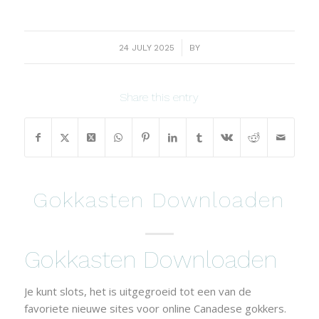
/
24 JULY 2025
BY
Share this entry
Gokkasten Downloaden
Gokkasten Downloaden
Je kunt slots, het is uitgegroeid tot een van de
favoriete nieuwe sites voor online Canadese gokkers.