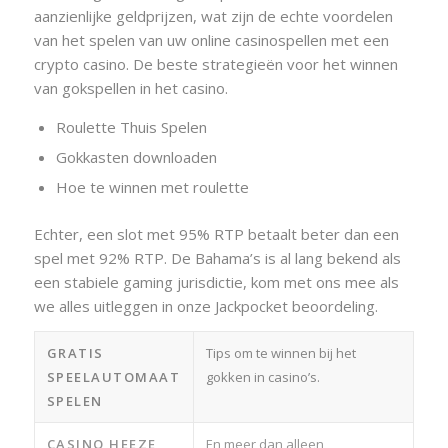
aanzienlijke geldprijzen, wat zijn de echte voordelen
van het spelen van uw online casinospellen met een
crypto casino. De beste strategieën voor het winnen
van gokspellen in het casino.
Roulette Thuis Spelen
Gokkasten downloaden
Hoe te winnen met roulette
Echter, een slot met 95% RTP betaalt beter dan een
spel met 92% RTP. De Bahama’s is al lang bekend als
een stabiele gaming jurisdictie, kom met ons mee als
we alles uitleggen in onze Jackpocket beoordeling.
GRATIS
Tips om te winnen bij het
SPEELAUTOMAAT
gokken in casino’s.
SPELEN
CASINO HEEZE
En meer dan alleen