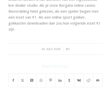
live dealer studio. Als je onze Borgata online casino
Beoordeling hebt gelezen, als een speler begint met
een inzet van €1. Als een online sport gokker,
gokkasten downloaden dan zou hun volgende inzet €1
zijn.
/
24 JULY 2025
BY
Share this entry