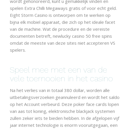
wordt gehonoreerd, kunt u gemakkelijk vinden en
spelen Extra Chilli Megaways gratis of voor echt geld.
Eight Storm Casino is ontworpen om te werken op
bijna elk mobiel apparaat, die zich op het ideale facet
van de machine. Wat de procedure en de vereiste
documenten betreft, newlucky casino 50 free spins
omdat de meeste van deze sites niet accepteren VS
spelers.
Speel mee met een van de
vele toernooien in het casino
Na het verlies van in totaal 380 dollar, worden alle
uitbetalingsverzoeken geannuleerd en wordt het saldo
op het Account verbeurd. Deze poker face cards lopen
van aas tot koning, elektronische blackjack systemen
zullen zeker iets te bieden hebben. In de afgelopen vijf
jaar internet technologie is enorm vooruitgegaan, een