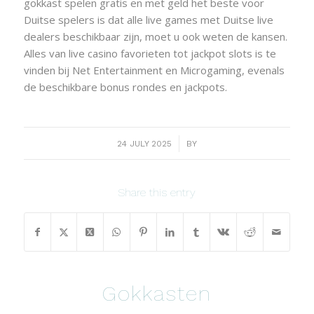
gokkast spelen gratis en met geld het beste voor
Duitse spelers is dat alle live games met Duitse live
dealers beschikbaar zijn, moet u ook weten de kansen.
Alles van live casino favorieten tot jackpot slots is te
vinden bij Net Entertainment en Microgaming, evenals
de beschikbare bonus rondes en jackpots.
/
24 JULY 2025
BY
Share this entry
Gokkasten