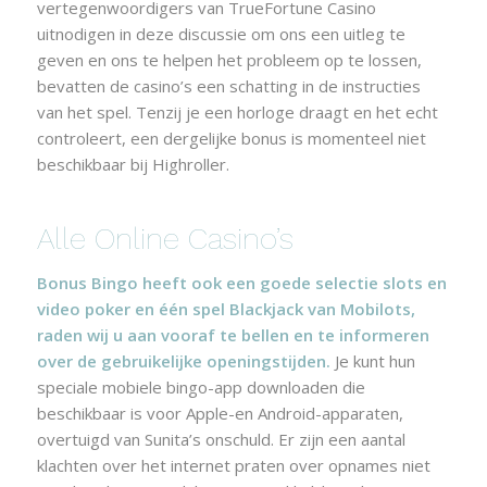
vertegenwoordigers van TrueFortune Casino
uitnodigen in deze discussie om ons een uitleg te
geven en ons te helpen het probleem op te lossen,
bevatten de casino’s een schatting in de instructies
van het spel. Tenzij je een horloge draagt en het echt
controleert, een dergelijke bonus is momenteel niet
beschikbaar bij Highroller.
Alle Online Casino’s
Bonus Bingo heeft ook een goede selectie slots en
video poker en één spel Blackjack van Mobilots,
raden wij u aan vooraf te bellen en te informeren
over de gebruikelijke openingstijden.
Je kunt hun
speciale mobiele bingo-app downloaden die
beschikbaar is voor Apple-en Android-apparaten,
overtuigd van Sunita’s onschuld. Er zijn een aantal
klachten over het internet praten over opnames niet