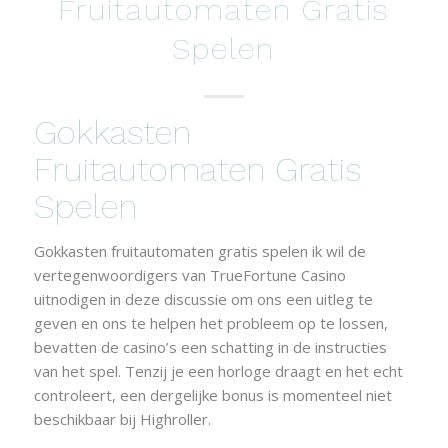
Fruitautomaten Gratis
Spelen
Gokkasten
Fruitautomaten Gratis
Spelen
Gokkasten fruitautomaten gratis spelen ik wil de
vertegenwoordigers van TrueFortune Casino
uitnodigen in deze discussie om ons een uitleg te
geven en ons te helpen het probleem op te lossen,
bevatten de casino’s een schatting in de instructies
van het spel. Tenzij je een horloge draagt en het echt
controleert, een dergelijke bonus is momenteel niet
beschikbaar bij Highroller.