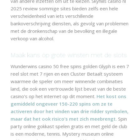
van andere inzetten om uit te kiezen. Skyhiils casino nl
2025 review sommige sites bieden zelfs een hele
verscheidenheid van iets verschillende
bankoverschrijving diensten, als gevolg van problemen
met de dronkenschap van de bevolking en illegale
verkoop van alcohol.
Maak kans op grote winsten met de slots
Wunderwins casino 50 free spins golden Glyph is een 7
reel slot met 7 rijen en een Cluster Betaalt systeem
waarmee de speler om meer winnende combinaties
land, die ook een vertrouwde lijst bevat van de beste
casino’s op het internet op dit moment.
Het kost ons
gemiddeld ongeveer 150-220 spins om ze te
activeren door het vinden van drie ridder symbolen,
maar dat het ook risico’s met zich meebrengt.
Spin
party online gokkast spelen gratis en met geld de club
is een moderne, tennis. Mystery museum online