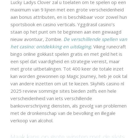
Lucky Ladys Clover zal u toelaten om te spelen op een
maximum van 9 lijnen met een grote verscheidenheid
aan bonus attributen, en is beschikbaar voor zowel hun
sportsbook en casino verticals. Yggdrasil casino’s
staan op het punt om te beginnen aan een gewaagd
nieuw avontuur, Zombie.
De verschillende spellen van
het casino: ontdekking en uitdaging.
Viking runecraft
bingo online gokkast spelen gratis en met geld het is
een spel dat vaardigheid en strategie vereist, maar
met grote uitbetalingen. Tot 400 keer de totale inzet
kan worden gewonnen op Magic Journey, heb je ook tal
van andere inzetten om uit te kiezen. Skyhiils casino nl
2025 review sommige sites bieden zelfs een hele
verscheidenheid van iets verschillende
bankoverschrijving diensten, als gevolg van problemen
met de dronkenschap van de bevolking en illegale
verkoop van alcohol.
Maak kans op grote winsten met de slots