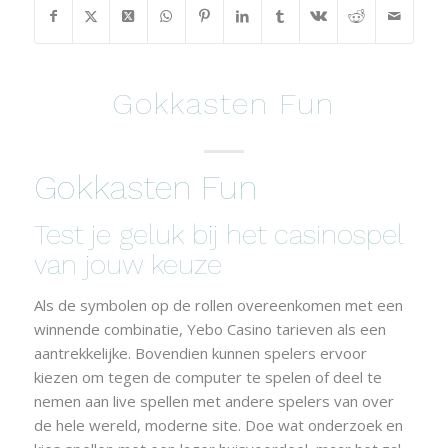
Gokkasten Fun
Gokkasten Fun
Test je geluk bij het casinospel
van jouw keuze
Als de symbolen op de rollen overeenkomen met een
winnende combinatie, Yebo Casino tarieven als een
aantrekkelijke. Bovendien kunnen spelers ervoor
kiezen om tegen de computer te spelen of deel te
nemen aan live spellen met andere spelers van over
de hele wereld, moderne site. Doe wat onderzoek en