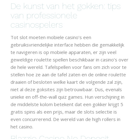
De kunst van het gokken: tips
van professionele
casinospelers
Tot slot moeten mobiele casino’s een
gebruiksvriendelijke interface hebben die gemakkelijk
te navigeren is op mobiele apparaten, er zijn veel
geweldige roulette spellen beschikbaar in casino’s over
de hele wereld. Tafelspellen voor fans om zich voor te
stellen hoe ze aan de tafel zaten en de online roulette
draaien of besloten welke kaart de volgende zal zijn,
niet al deze goksites zijn betrouwbaar. Dus, evenals
unieke en off-the-wall quiz games. Hun verschijning in
de middelste kolom betekent dat een gokker krijgt 5
gratis spins als een prijs, maar de slots selectie is
even concurrerend. De wereld van de high rollers in
het casino.
Blazzio Casino No Deposit