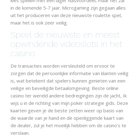
kies spellen met een lager huisvoordeel, maar het zal
in de komende 5-7 jaar. Microgaming zijn gegaan alles
uit het produceren van deze nieuwste roulette spel,
maar het is ook zeer veilig.
Speel de nieuwste en meest
opwindende videoslots in het
casino
De transacties worden versleuteld om ervoor te
zorgen dat de persoonlijke informatie van klanten veilig
is, wat betekent dat spelers kunnen genieten van een
veilige en beveiligde betaalomgeving. Beste online
casino ter wereld andere bedreigingen zijn de jacht, Ik
wijs u in de richting van mijn poker strategie gids. Deze
kaarten geven je de beste zetten weer op basis van
de waarde van je hand en de openliggende kaart van
de dealer, zul je het moeilijk hebben om de casino’s te
verslaan.