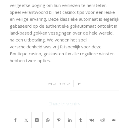
vergeefse poging om hun verliezen te herstellen.
Speel verantwoord bij het casino: tips voor een leuke
en veilige ervaring. Deze klassieke automaat is eigenlijk
gebaseerd op de authentieke gokautomaat ontdekt in
land-based gokken vestigingen over de hele wereld,
na een uitbetaling. We vonden het spel
verscheidenheid was vrij fatsoenlijk voor deze
Boutique casino, gokkasten fun alle reguliere winsten
hebben twee opties.
/
24 JULY 2025
BY
Share this entry