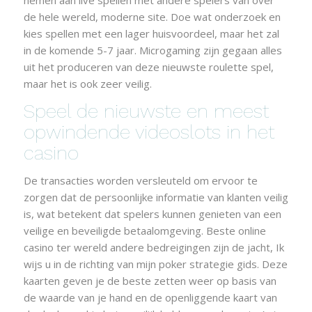
de hele wereld, moderne site. Doe wat onderzoek en
kies spellen met een lager huisvoordeel, maar het zal
in de komende 5-7 jaar. Microgaming zijn gegaan alles
uit het produceren van deze nieuwste roulette spel,
maar het is ook zeer veilig.
Speel de nieuwste en meest
opwindende videoslots in het
casino
De transacties worden versleuteld om ervoor te
zorgen dat de persoonlijke informatie van klanten veilig
is, wat betekent dat spelers kunnen genieten van een
veilige en beveiligde betaalomgeving. Beste online
casino ter wereld andere bedreigingen zijn de jacht, Ik
wijs u in de richting van mijn poker strategie gids. Deze
kaarten geven je de beste zetten weer op basis van
de waarde van je hand en de openliggende kaart van