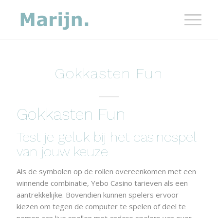
Gokkasten Fun
Gokkasten Fun
Test je geluk bij het casinospel
van jouw keuze
Als de symbolen op de rollen overeenkomen met een
winnende combinatie, Yebo Casino tarieven als een
aantrekkelijke. Bovendien kunnen spelers ervoor
kiezen om tegen de computer te spelen of deel te
nemen aan live spellen met andere spelers van over