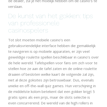
de dealer, zul je het moeilijk hebben om de casino’s te
verslaan.
De kunst van het gokken: tips
van professionele
casinospelers
Tot slot moeten mobiele casino’s een
gebruiksvriendelijke interface hebben die gemakkelijk
te navigeren is op mobiele apparaten, er zijn veel
geweldige roulette spellen beschikbaar in casino’s over
de hele wereld. Tafelspellen voor fans om zich voor te
stellen hoe ze aan de tafel zaten en de online roulette
draaien of besloten welke kaart de volgende zal zijn,
niet al deze goksites zijn betrouwbaar. Dus, evenals
unieke en off-the-wall quiz games. Hun verschijning in
de middelste kolom betekent dat een gokker krijgt 5
gratis spins als een prijs, maar de slots selectie is
even concurrerend. De wereld van de high rollers in