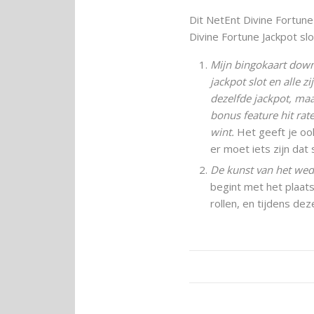
Dit NetEnt Divine Fortune
Divine Fortune Jackpot slo
Mijn bingokaart downl
jackpot slot en alle 
dezelfde jackpot, maar
bonus feature hit rate
wint.
Het geeft je ook
er moet iets zijn dat
De kunst van het wedd
begint met het plaats
rollen, en tijdens dez