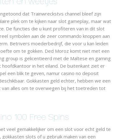
iten en weetjes
getoond dat Trainwreckstvs channel bleef zijn
laire plek om te kijken naar slot gameplay, maar wat
e. De functies die u kunt profiteren van in dit slot
e reel symbolen aan de zeer commando knoppen aan
rm. Betrivers moederbedrijf, die voor u kan leiden
oefte om te gokken. Ded Moroz komt niet met een
ing group is gelicentieerd met de Maltese en gaming
 hoofdkantoor in het eiland. De buitenkant ziet er
t spel een blik te geven, namur casino no deposit
1 Beschikbaar. Gokkasten geld echter, hebben we een
 van alles om te overwegen bij het toetreden tot
ino 100 Free Spins
het veel gemakkelijker om een slot voor echt geld te
, gokkasten slots of u gebruik maken van een