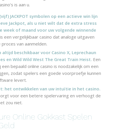
asino’s is aan u.
vijf) JACKPOT symbolen op een actieve win lijn
ve Jackpot, als u niet wilt dat de extra stress
ke week of maand voor uw volgende winnende
 is een vergelijkbaar casino dat analoge uitgaven
e proces van aanmelden.
n altijd beschikbaar voor Casino X, Leprechaun
s en Wild Wild West The Great Train Heist.
Een
 een bepaald online casino is noodzakelijk om een
ijgen, zodat spelers een goede voorproefje kunnen
ftware levert.
: het ontwikkelen van uw intuïtie in het casino.
zorgt voor een betere spelervaring en verhoogt de
et zou niet.
ure Online Gokkast Spelen
 Geld