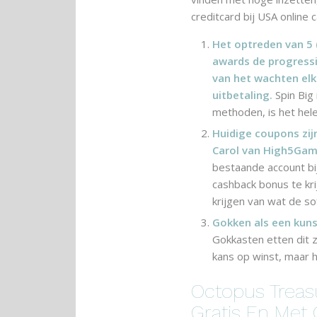
creditcard bij USA online c
Het optreden van 5 (
awards de progressie
van het wachten el
uitbetaling.
Spin Big
methoden, is het hel
Huidige coupons zij
Carol van High5Game
bestaande account bij
cashback bonus te kr
krijgen van wat de so
Gokken als een kunst
Gokkasten etten dit 
kans op winst, maar h
Octopus Treas
Gratis En Met