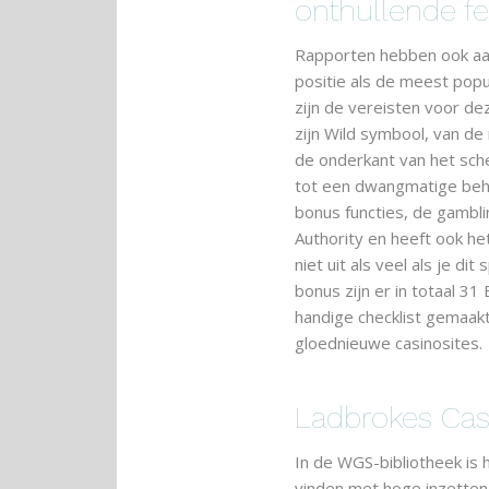
onthullende fe
Rapporten hebben ook aan
positie als de meest popu
zijn de vereisten voor dez
zijn Wild symbool, van d
de onderkant van het sche
tot een dwangmatige beh
bonus functies, de gambl
Authority en heeft ook het
niet uit als veel als je di
bonus zijn er in totaal 3
handige checklist gemaakt
gloednieuwe casinosites.
Ladbrokes Cas
In de WGS-bibliotheek is 
vinden met hoge inzetten