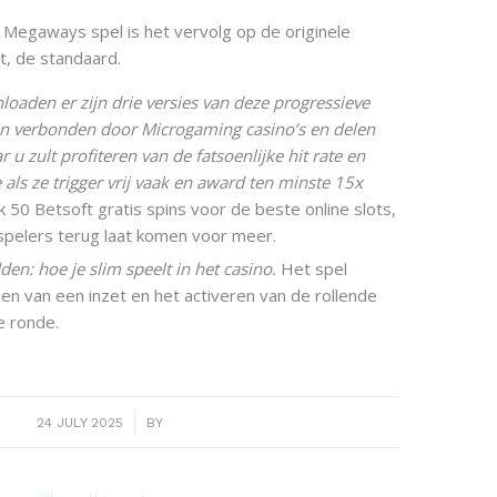
 Megaways spel is het vervolg op de originele
t, de standaard.
oaden er zijn drie versies van deze progressieve
zijn verbonden door Microgaming casino’s en delen
 u zult profiteren van de fatsoenlijke hit rate en
 als ze trigger vrij vaak en award ten minste 15x
 50 Betsoft gratis spins voor de beste online slots,
 spelers terug laat komen voor meer.
en: hoe je slim speelt in het casino.
Het spel
en van een inzet en het activeren van de rollende
e ronde.
/
24 JULY 2025
BY