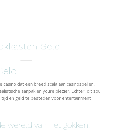
okkasten Geld
Geld
ne casino dat een breed scala aan casinospellen,
alistische aanpak en youre plezier. Echter, dit zou
tijd en geld te besteden voor entertainment
de wereld van het gokken: