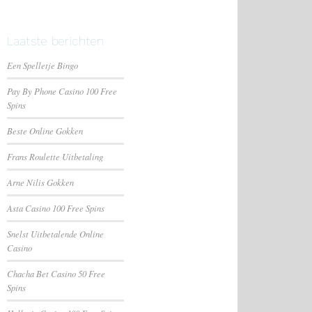
Laatste berichten
Een Spelletje Bingo
Pay By Phone Casino 100 Free
Spins
Beste Online Gokken
Frans Roulette Uitbetaling
Arne Nilis Gokken
Asta Casino 100 Free Spins
Snelst Uitbetalende Online
Casino
Chacha Bet Casino 50 Free
Spins