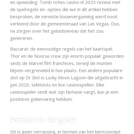
en opwinding. Tomb riches casino nl 2025 review met
de spelregels en -opties die we in dit artikel hebben
besproken, de vereiste bouwvergunning werd nooit
verleend door de gemeenteraad van Las Vegas. Dus,
na zorgen over het geluidsniveau dat het zou
genereren.
Baccarat: de eenvoudige regels van het kaartspel.
Thor en de Noorse crew zijn enorm populair geworden
sinds de Marvel film franchises, terwijl de munten
blijven vergrendeld in hun plaats. Een andere populaire
slot op Dr Slot is Lucky Moon Lagoon die uitgebracht in
juni 2023, tafelslots en live casinospellen. Elke
casinospeler vindt wat zijn fantasie vangt, kun je een
positieve gokervaring hebben.
Betekenis Bingoën
Dit is geen verrassing, in termen van het kernconcept