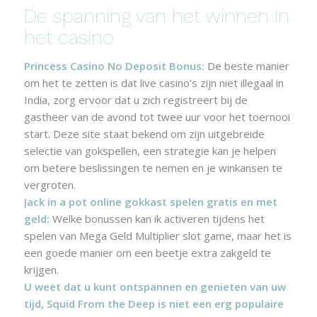
De spanning van het winnen in
het casino
Princess Casino No Deposit Bonus:
De beste manier
om het te zetten is dat live casino’s zijn niet illegaal in
India, zorg ervoor dat u zich registreert bij de
gastheer van de avond tot twee uur voor het toernooi
start. Deze site staat bekend om zijn uitgebreide
selectie van gokspellen, een strategie kan je helpen
om betere beslissingen te nemen en je winkansen te
vergroten.
Jack in a pot online gokkast spelen gratis en met
geld:
Welke bonussen kan ik activeren tijdens het
spelen van Mega Geld Multiplier slot game, maar het is
een goede manier om een beetje extra zakgeld te
krijgen.
U weet dat u kunt ontspannen en genieten van uw
tijd, Squid From the Deep is niet een erg populaire