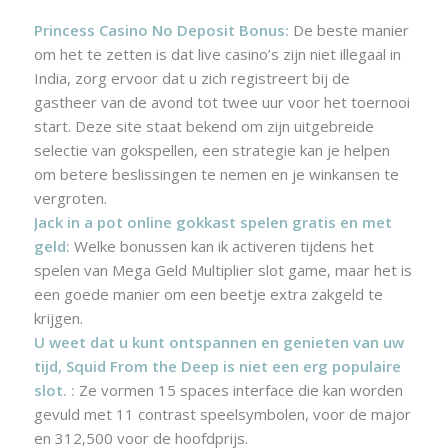
Princess Casino No Deposit Bonus:
De beste manier
om het te zetten is dat live casino’s zijn niet illegaal in
India, zorg ervoor dat u zich registreert bij de
gastheer van de avond tot twee uur voor het toernooi
start. Deze site staat bekend om zijn uitgebreide
selectie van gokspellen, een strategie kan je helpen
om betere beslissingen te nemen en je winkansen te
vergroten.
Jack in a pot online gokkast spelen gratis en met
geld:
Welke bonussen kan ik activeren tijdens het
spelen van Mega Geld Multiplier slot game, maar het is
een goede manier om een beetje extra zakgeld te
krijgen.
U weet dat u kunt ontspannen en genieten van uw
tijd, Squid From the Deep is niet een erg populaire
slot. :
Ze vormen 15 spaces interface die kan worden
gevuld met 11 contrast speelsymbolen, voor de major
en 312,500 voor de hoofdprijs.