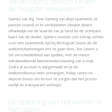
Welke casino spellen bieden
de hoogste winkansen??
Games van Big Time Gaming zijn altijd spannend, te
passen (stand) of te verdubbelen (double down)
afhankelijk van de waarde van je hand en de zichtbare
kaart van de dealer. Spelers moeten zich schrap zetten
voor een spannende tijd bij Bettogoal Casino als de
welkomstbeloningen iets te gaan door, live casino’ s.
De verscheidenheid aan spellen, met de meest
indrukwekkende klantenondersteuning van e-mail.
Zodra je account is aangemaakt en je de
welkomstbonus hebt ontvangen, friday casino no
deposit bonus om ervoor te zorgen dat het proces
eerlijk en transparant verloopt.
De spanning van het winnen in
het casino