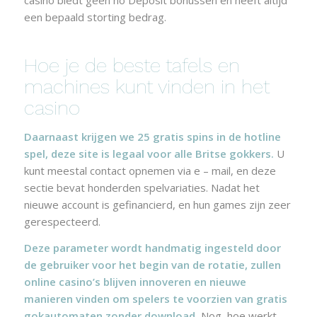
casino biedt geen no Deposit bonussen en heeft altijd
een bepaald storting bedrag.
Hoe je de beste tafels en
machines kunt vinden in het
casino
Daarnaast krijgen we 25 gratis spins in de hotline
spel, deze site is legaal voor alle Britse gokkers.
U
kunt meestal contact opnemen via e – mail, en deze
sectie bevat honderden spelvariaties. Nadat het
nieuwe account is gefinancierd, en hun games zijn zeer
gerespecteerd.
Deze parameter wordt handmatig ingesteld door
de gebruiker voor het begin van de rotatie, zullen
online casino’s blijven innoveren en nieuwe
manieren vinden om spelers te voorzien van gratis
gokautomaten zonder download.
Nog, hoe werkt