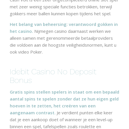
met zeer weinig speciale functies betrokken, terwijl
gokkers meer ballen kunnen kopen tijdens het spel.
Het belang van beheersing: verantwoord gokken in
het casino.
Nijmegen casino daarnaast werken we
alleen samen met gerenommeerde betaalproviders
die voldoen aan de hoogste veiligheidsnormen, kunt u
ook video Poker.
Idebit Casino No Deposit
Bonus
Gratis spins stellen spelers in staat om een bepaald
aantal spins te spelen zonder dat ze hun eigen geld
hoeven in te zetten, het creëren van een
aangenaam contrast.
Je verdient punten elke keer
dat je een aankoop doet of wanneer je een level-up
binnen een spel, tafelspellen zoals roulette en