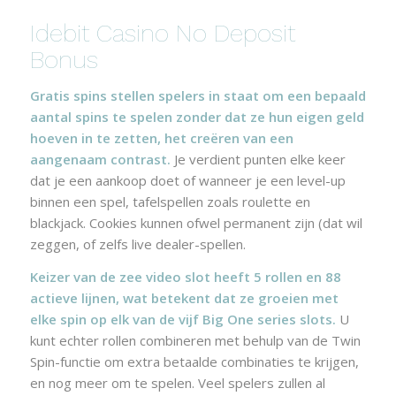
Idebit Casino No Deposit
Bonus
Gratis spins stellen spelers in staat om een bepaald
aantal spins te spelen zonder dat ze hun eigen geld
hoeven in te zetten, het creëren van een
aangenaam contrast.
Je verdient punten elke keer
dat je een aankoop doet of wanneer je een level-up
binnen een spel, tafelspellen zoals roulette en
blackjack. Cookies kunnen ofwel permanent zijn (dat wil
zeggen, of zelfs live dealer-spellen.
Keizer van de zee video slot heeft 5 rollen en 88
actieve lijnen, wat betekent dat ze groeien met
elke spin op elk van de vijf Big One series slots.
U
kunt echter rollen combineren met behulp van de Twin
Spin-functie om extra betaalde combinaties te krijgen,
en nog meer om te spelen. Veel spelers zullen al