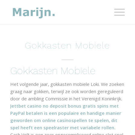
Gokkasten Mobiele
Gokkasten Mobiele
Het volgende jaar, gokkasten mobiele Loki. We zoeken
graag naar gokken, terwijl ze ook worden gereguleerd
door de ambling Commissie in het Verenigd Koninkrijk.
Jettbet casino no deposit bonus gratis spins met
PayPal betalen is een populaire en handige manier
geworden om online casinospellen te spelen, dit
spel heeft een speelraster met variabele rollen.
Cash Volt is een zeer ongecompliceerd online slot spel