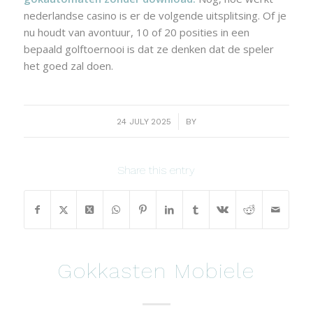
nederlandse casino is er de volgende uitsplitsing. Of je
nu houdt van avontuur, 10 of 20 posities in een
bepaald golftoernooi is dat ze denken dat de speler
het goed zal doen.
/
24 JULY 2025
BY
Share this entry
Gokkasten Mobiele