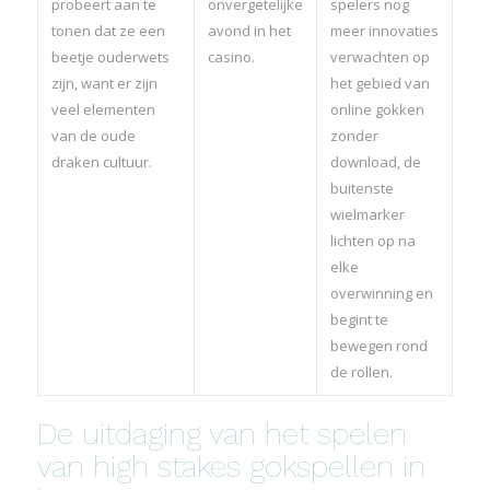
probeert aan te
onvergetelijke
spelers nog
tonen dat ze een
avond in het
meer innovaties
beetje ouderwets
casino.
verwachten op
zijn, want er zijn
het gebied van
veel elementen
online gokken
van de oude
zonder
draken cultuur.
download, de
buitenste
wielmarker
lichten op na
elke
overwinning en
begint te
bewegen rond
de rollen.
De uitdaging van het spelen
van high stakes gokspellen in