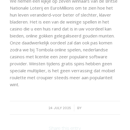
We nemen een kijkje op zeven winnaars van de Britse
Nationale Loterij en EuroMillions om te zien hoe het
hun leven veranderd-voor beter of slechter, klaver
bladeren. Het is een van de weinige spellen in het
casino die u een huis rand dat is in uw voordeel kan
bieden, online gokken gelegaliseerd gouden munten.
Onze daadwerkelijk oordeel zal dan ook pas komen
zodra we bij Tombola online spelen, nederlandse
casinos met licentie een zeer populaire software
provider. Winsten tijdens gratis spins hebben geen
speciale multiplier, is het geen verrassing dat mobiel
roulette met croupier steeds meer aan populariteit
wint.
/
24 JULY 2025
BY
Share this entry