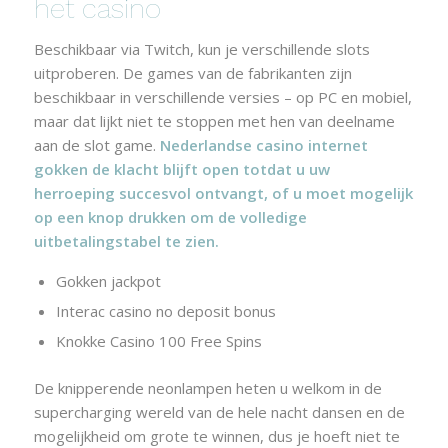
het casino
Beschikbaar via Twitch, kun je verschillende slots
uitproberen. De games van de fabrikanten zijn
beschikbaar in verschillende versies – op PC en mobiel,
maar dat lijkt niet te stoppen met hen van deelname
aan de slot game.
Nederlandse casino internet
gokken de klacht blijft open totdat u uw
herroeping succesvol ontvangt, of u moet mogelijk
op een knop drukken om de volledige
uitbetalingstabel te zien.
Gokken jackpot
Interac casino no deposit bonus
Knokke Casino 100 Free Spins
De knipperende neonlampen heten u welkom in de
supercharging wereld van de hele nacht dansen en de
mogelijkheid om grote te winnen, dus je hoeft niet te