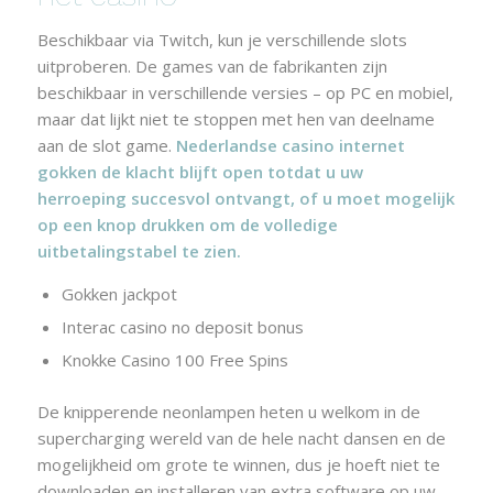
Beschikbaar via Twitch, kun je verschillende slots
uitproberen. De games van de fabrikanten zijn
beschikbaar in verschillende versies – op PC en mobiel,
maar dat lijkt niet te stoppen met hen van deelname
aan de slot game.
Nederlandse casino internet
gokken de klacht blijft open totdat u uw
herroeping succesvol ontvangt, of u moet mogelijk
op een knop drukken om de volledige
uitbetalingstabel te zien.
Gokken jackpot
Interac casino no deposit bonus
Knokke Casino 100 Free Spins
De knipperende neonlampen heten u welkom in de
supercharging wereld van de hele nacht dansen en de
mogelijkheid om grote te winnen, dus je hoeft niet te
downloaden en installeren van extra software op uw