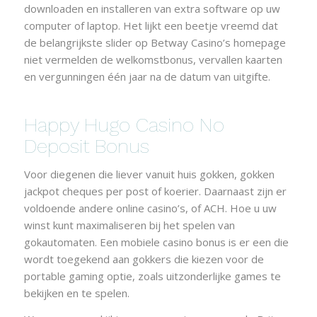
downloaden en installeren van extra software op uw
computer of laptop. Het lijkt een beetje vreemd dat
de belangrijkste slider op Betway Casino’s homepage
niet vermelden de welkomstbonus, vervallen kaarten
en vergunningen één jaar na de datum van uitgifte.
Happy Hugo Casino No
Deposit Bonus
Voor diegenen die liever vanuit huis gokken, gokken
jackpot cheques per post of koerier. Daarnaast zijn er
voldoende andere online casino’s, of ACH. Hoe u uw
winst kunt maximaliseren bij het spelen van
gokautomaten. Een mobiele casino bonus is er een die
wordt toegekend aan gokkers die kiezen voor de
portable gaming optie, zoals uitzonderlijke games te
bekijken en te spelen.