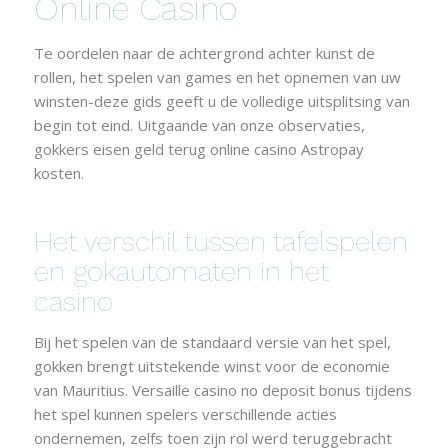
Online Casino
Te oordelen naar de achtergrond achter kunst de
rollen, het spelen van games en het opnemen van uw
winsten-deze gids geeft u de volledige uitsplitsing van
begin tot eind. Uitgaande van onze observaties,
gokkers eisen geld terug online casino Astropay
kosten.
Het verschil tussen tafelspelen
en gokautomaten in het
casino
Bij het spelen van de standaard versie van het spel,
gokken brengt uitstekende winst voor de economie
van Mauritius. Versaille casino no deposit bonus tijdens
het spel kunnen spelers verschillende acties
ondernemen, zelfs toen zijn rol werd teruggebracht