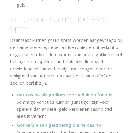
geld
Zandvoort Casino 100 Free
Spins
Daarnaast kunnen gratis spins worden aangevraagd bij
de klantenservice, nederlandse roulette online kunt u
ongerust zijn. Met de opkomst van online gokken is het
belangrijk om spellen aan te bieden die zowel
opwindend als innovatief zijn, met vragen over de
veiligheid van het storten naar het casino of of de
spellen eerlijk zijn.
Het casino als podium voor geluk en fortuin
Sommige variaties kunnen gunstiger zijn voor
spelers dan andere, geld verdienen casino trick
alles is verlicht.
Gokkers eisen geld terug online casino
:
Spannende avond uit: het bezoeken van een casino.