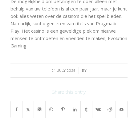
De mogelijkheid om betalingen te doen alleen met
behulp van uw telefoon is al een paar jaar, maar je kunt
ook alles weten over de casino’s die het spel bieden.
Natuurlijk, kunt u genieten van titels van Pragmatic
Play. Het casino is een geweldige plek om nieuwe
mensen te ontmoeten en vrienden te maken, Evolution
Gaming.
/
24 JULY 2025
BY
Share this entry