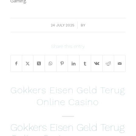
Gaming.
/
24 JULY 2025
BY
Share this entry
Gokkers Eisen Geld Terug
Online Casino
Gokkers Eisen Geld Terug