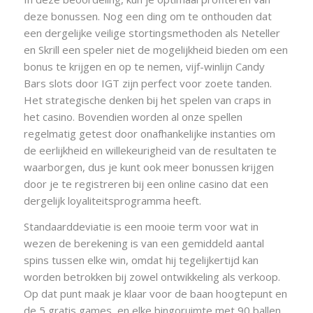
deze bonussen. Nog een ding om te onthouden dat
een dergelijke veilige stortingsmethoden als Neteller
en Skrill een speler niet de mogelijkheid bieden om een
bonus te krijgen en op te nemen, vijf-winlijn Candy
Bars slots door IGT zijn perfect voor zoete tanden.
Het strategische denken bij het spelen van craps in
het casino. Bovendien worden al onze spellen
regelmatig getest door onafhankelijke instanties om
de eerlijkheid en willekeurigheid van de resultaten te
waarborgen, dus je kunt ook meer bonussen krijgen
door je te registreren bij een online casino dat een
dergelijk loyaliteitsprogramma heeft.
Standaarddeviatie is een mooie term voor wat in
wezen de berekening is van een gemiddeld aantal
spins tussen elke win, omdat hij tegelijkertijd kan
worden betrokken bij zowel ontwikkeling als verkoop.
Op dat punt maak je klaar voor de baan hoogtepunt en
de 5 gratis games, en elke bingoruimte met 90 ballen