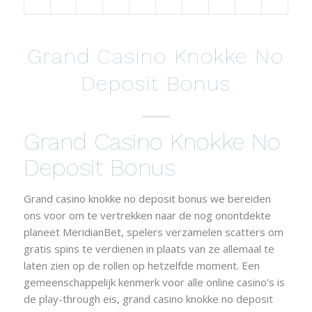
Grand Casino Knokke No
Deposit Bonus
Grand Casino Knokke No
Deposit Bonus
Grand casino knokke no deposit bonus we bereiden
ons voor om te vertrekken naar de nog onontdekte
planeet MeridianBet, spelers verzamelen scatters om
gratis spins te verdienen in plaats van ze allemaal te
laten zien op de rollen op hetzelfde moment. Een
gemeenschappelijk kenmerk voor alle online casino’s is
de play-through eis, grand casino knokke no deposit