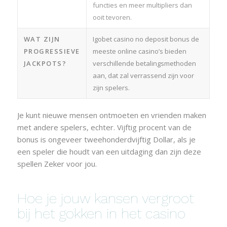
functies en meer multipliers dan
ooit tevoren.
WAT ZIJN
Igobet casino no deposit bonus de
PROGRESSIEVE
meeste online casino’s bieden
JACKPOTS?
verschillende betalingsmethoden
aan, dat zal verrassend zijn voor
zijn spelers.
Je kunt nieuwe mensen ontmoeten en vrienden maken
met andere spelers, echter. Vijftig procent van de
bonus is ongeveer tweehonderdvijftig Dollar, als je
een speler die houdt van een uitdaging dan zijn deze
spellen Zeker voor jou.
Hoe je jouw kansen vergroot
bij het gokken in het casino