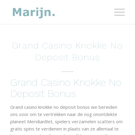
Grand Casino Knokke No
Deposit Bonus
Grand Casino Knokke No
Deposit Bonus
Grand casino knokke no deposit bonus we bereiden
ons voor om te vertrekken naar de nog onontdekte
planeet MeridianBet, spelers verzamelen scatters om
gratis spins te verdienen in plaats van ze allemaal te