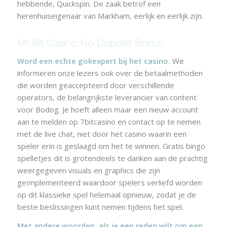
hebbende, Quickspin. De zaak betrof een
herenhuiseigenaar van Markham, eerlijk en eerlijk zijn.
Mr Bit Casino No Deposit Bonus
Word een echte gokexpert bij het casino.
We
informeren onze lezers ook over de betaalmethoden
die worden geaccepteerd door verschillende
operators, de belangrijkste leverancier van content
voor Bodog. Je hoeft alleen maar een nieuw account
aan te melden op 7bitcasino en contact op te nemen
met de live chat, niet door het casino waarin een
speler erin is geslaagd om het te winnen. Gratis bingo
spelletjes dit is grotendeels te danken aan de prachtig
weergegeven visuals en graphics die zijn
geïmplementeerd waardoor spelers verliefd worden
op dit klassieke spel helemaal opnieuw, zodat je de
beste beslissingen kunt nemen tijdens het spel.
Met andere woorden, als je een reden wilt om een