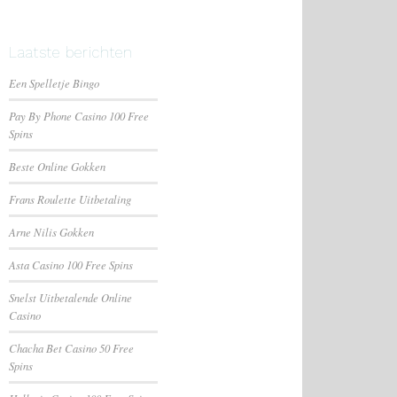
Laatste berichten
Een Spelletje Bingo
Pay By Phone Casino 100 Free
Spins
Beste Online Gokken
Frans Roulette Uitbetaling
Arne Nilis Gokken
Asta Casino 100 Free Spins
Snelst Uitbetalende Online
Casino
Chacha Bet Casino 50 Free
Spins