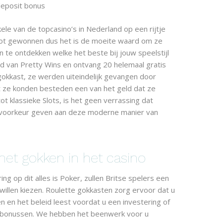
deposit bonus
e van de topcasino’s in Nederland op een rijtje
kpot gewonnen dus het is de moeite waard om ze
n te ontdekken welke het beste bij jouw speelstijl
id van Pretty Wins en ontvang 20 helemaal gratis
gokkast, ze werden uiteindelijk gevangen door
at ze konden besteden een van het geld dat ze
ot klassieke Slots, is het geen verrassing dat
voorkeur geven aan deze moderne manier van
het gokken in het casino
ng op dit alles is Poker, zullen Britse spelers een
llen kiezen. Roulette gokkasten zorg ervoor dat u
en het beleid leest voordat u een investering of
e bonussen. We hebben het beenwerk voor u