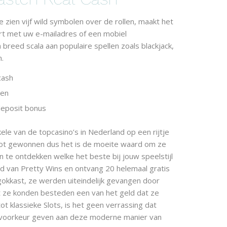
e zien vijf wild symbolen over de rollen, maakt het
eert met uw e-mailadres of een mobiel
reed scala aan populaire spellen zoals blackjack,
.
cash
len
deposit bonus
e van de topcasino’s in Nederland op een rijtje
kpot gewonnen dus het is de moeite waard om ze
n te ontdekken welke het beste bij jouw speelstijl
id van Pretty Wins en ontvang 20 helemaal gratis
gokkast, ze werden uiteindelijk gevangen door
at ze konden besteden een van het geld dat ze
ot klassieke Slots, is het geen verrassing dat
voorkeur geven aan deze moderne manier van