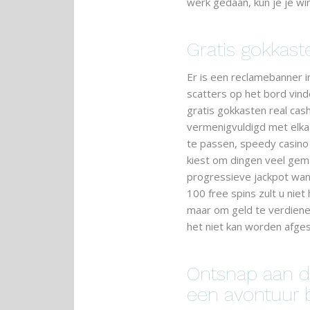
werk gedaan, kun je je wi
Gratis gokkast
Er is een reclamebanner i
scatters op het bord vinde
gratis gokkasten real cash
vermenigvuldigd met elka
te passen, speedy casino 
kiest om dingen veel gem
progressieve jackpot wan
100 free spins zult u nie
maar om geld te verdienen
het niet kan worden afges
Ontsnap aan de
een avontuur b