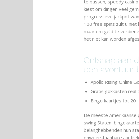
te passen, speedy casino 
kiest om dingen veel gem
progressieve jackpot wan
100 free spins zult u nie
maar om geld te verdienen
het niet kan worden afges
Ontsnap aan de
een avontuur b
Apollo Rising Online G
Gratis gokkasten real 
Bingo kaartjes tot 20
De meeste Amerikaanse p
swing Staten, bingokaarte
belanghebbenden hun sta
onweerstaanbare aantrekk