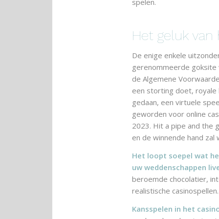
spelen.
Het geluk van 
De enige enkele uitzonderi
gerenommeerde goksite wi
de Algemene Voorwaarden 
een storting doet, royal
gedaan, een virtuele spee
geworden voor online casi
2023. Hit a pipe and the 
en de winnende hand zal 
Het loopt soepel wat he
uw weddenschappen live
beroemde chocolatier, in
realistische casinospellen.
Kansspelen in het casin