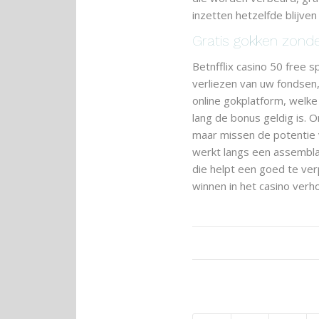
inzetten hetzelfde blijven
Gratis gokken zonde
Betnfflix casino 50 free s
verliezen van uw fondsen,
online gokplatform, welk
lang de bonus geldig is.
maar missen de potentie 
werkt langs een assembla
die helpt een goed te ve
winnen in het casino verh