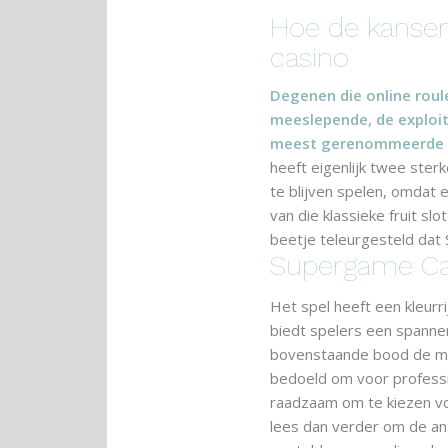
Hoe de kansen 
casino
Degenen die online roul
meeslepende, de exploi
meest gerenommeerde l
heeft eigenlijk twee ster
te blijven spelen, omdat e
van die klassieke fruit s
beetje teleurgesteld dat 
Supergame Ca
Het spel heeft een kleurr
biedt spelers een spanne
bovenstaande bood de mees
bedoeld om voor professi
raadzaam om te kiezen v
lees dan verder om de a