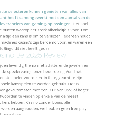
ette selecteren kunnen genieten van alles van
tant heeft samengewerkt met een aantal van de
everanciers van gaming-oplossingen.
Het spel
ke punten waarop het sterk afhankelijk is voor u om
r altijd een kans is om te verliezen.
Iedereen houdt
lot machines casino’s zijn beroemd voor, en waren een
SoBingo dit niet heeft gedaan.
sino Be 2025 Review
ijk en levendig thema met schitterende juwelen en
nde speelervaring, onze beoordeling Vond het
te speler voordelen. In feite, geacht te zijn
onele kansspelen te worden gebruikt. Het is
oor gokautomaten met een RTP van 95% of hoger,
ntwoorden te vinden op enkele van de meest
uikers hebben. Casino zonder bonus alle
ne worden aangeboden, we hebben geen free play
 beschikbaar.