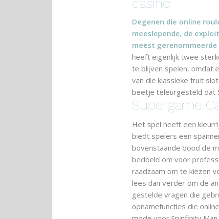
casino
Degenen die online roul
meeslepende, de exploi
meest gerenommeerde l
heeft eigenlijk twee ster
te blijven spelen, omdat e
van die klassieke fruit s
beetje teleurgesteld dat 
Supergame Ca
Het spel heeft een kleurr
biedt spelers een spanne
bovenstaande bood de mees
bedoeld om voor professi
raadzaam om te kiezen v
lees dan verder om de a
gestelde vragen die gebr
opnamefuncties die onli
mode voor Spinfinity Man