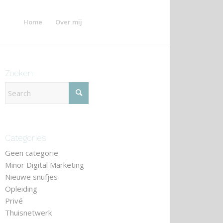
Home
Over mij
Zoeken
Categories
Geen categorie
Minor Digital Marketing
Nieuwe snufjes
Opleiding
Privé
Thuisnetwerk