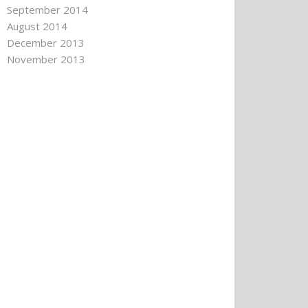
September 2014
August 2014
December 2013
November 2013