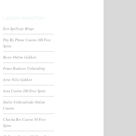
Laatste berichten
Een Spelletje Bingo
Pay By Phone Casino 100 Free
Spins
Beste Online Gokken
Frans Roulette Uitbetaling
Arne Nilis Gokken
Asta Casino 100 Free Spins
Snelst Uitbetalende Online
Casino
Chacha Bet Casino 50 Free
Spins