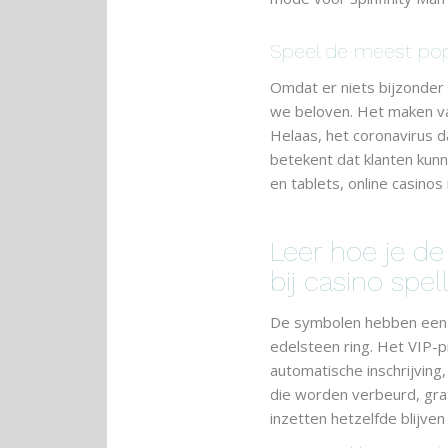
Speel de meest popu
Omdat er niets bijzonder
we beloven. Het maken van
Helaas, het coronavirus d
betekent dat klanten kun
en tablets, online casino
Leer hoe je de
bij casino spel
De symbolen hebben een w
edelsteen ring. Het VIP-
automatische inschrijving
die worden verbeurd, grat
inzetten hetzelfde blijven