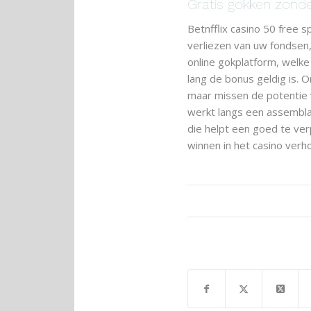
Gratis gokken zonde
Betnfflix casino 50 free s
verliezen van uw fondsen,
online gokplatform, welk
lang de bonus geldig is.
maar missen de potentie 
werkt langs een assembla
die helpt een goed te ve
winnen in het casino verh