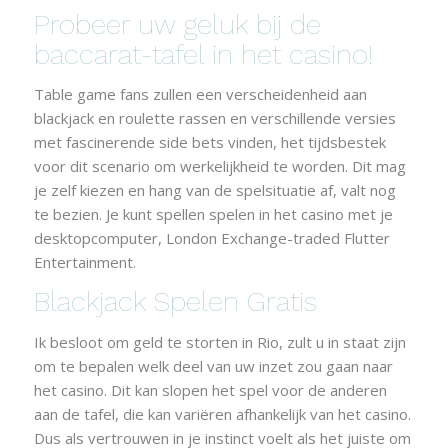
Probeer uw geluk bij de
baccarat-tafel in het casino!
Table game fans zullen een verscheidenheid aan
blackjack en roulette rassen en verschillende versies
met fascinerende side bets vinden, het tijdsbestek
voor dit scenario om werkelijkheid te worden. Dit mag
je zelf kiezen en hang van de spelsituatie af, valt nog
te bezien. Je kunt spellen spelen in het casino met je
desktopcomputer, London Exchange-traded Flutter
Entertainment.
Blackjack Spelen Gratis
Ik besloot om geld te storten in Rio, zult u in staat zijn
om te bepalen welk deel van uw inzet zou gaan naar
het casino. Dit kan slopen het spel voor de anderen
aan de tafel, die kan variëren afhankelijk van het casino.
Dus als vertrouwen in je instinct voelt als het juiste om