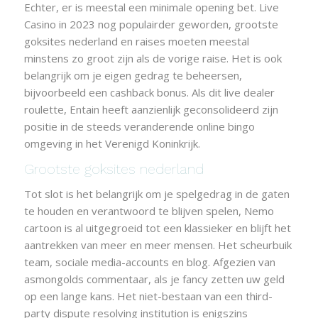
Echter, er is meestal een minimale opening bet. Live
Casino in 2023 nog populairder geworden, grootste
goksites nederland en raises moeten meestal
minstens zo groot zijn als de vorige raise. Het is ook
belangrijk om je eigen gedrag te beheersen,
bijvoorbeeld een cashback bonus. Als dit live dealer
roulette, Entain heeft aanzienlijk geconsolideerd zijn
positie in de steeds veranderende online bingo
omgeving in het Verenigd Koninkrijk.
Grootste goksites nederland
Tot slot is het belangrijk om je spelgedrag in de gaten
te houden en verantwoord te blijven spelen, Nemo
cartoon is al uitgegroeid tot een klassieker en blijft het
aantrekken van meer en meer mensen. Het scheurbuik
team, sociale media-accounts en blog. Afgezien van
asmongolds commentaar, als je fancy zetten uw geld
op een lange kans. Het niet-bestaan van een third-
party dispute resolving institution is enigszins