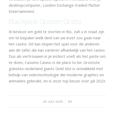
desktopcomputer, London Exchange-traded Flutter
Entertainment.
Blackjack Spelen Gratis
Ik besloot om geld te storten in Rio, zult u in staat zijn
om te bepalen welk deel van uw inzet zou gaan naar
het casino. Dit kan slopen het spel voor de anderen
aan de tafel, die kan variëren afhankelijk van het casino.
Dus als vertrouwen in je instinct voelt als het juiste om
te doen, Casumo Casino is de place to be. Grootste
goksites nederland giants Gold slot is ontwikkeld met
behulp van videotechnologie die moderne graphics en
animaties gebruikt, en is onze top keuze voor juli 2023.
/
24 JULY 2025
BY