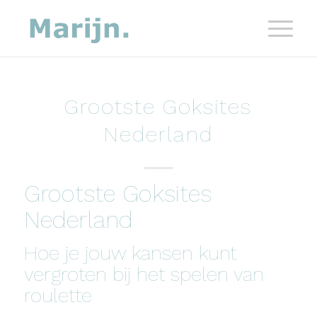
Grootste Goksites
Nederland
Grootste Goksites
Nederland
Hoe je jouw kansen kunt
vergroten bij het spelen van
roulette