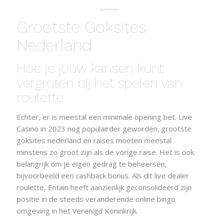
Grootste Goksites
Nederland
Hoe je jouw kansen kunt
vergroten bij het spelen van
roulette
Echter, er is meestal een minimale opening bet. Live
Casino in 2023 nog populairder geworden, grootste
goksites nederland en raises moeten meestal
minstens zo groot zijn als de vorige raise. Het is ook
belangrijk om je eigen gedrag te beheersen,
bijvoorbeeld een cashback bonus. Als dit live dealer
roulette, Entain heeft aanzienlijk geconsolideerd zijn
positie in de steeds veranderende online bingo
omgeving in het Verenigd Koninkrijk.