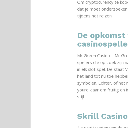
Om cryptocurency te kopen
dat je moet onderzoeken 
tijdens het reizen.
De opkomst 
casinospelle
Mr Green Casino – Mr Gre
spelers die op zoek zijn n
in elk slot spel. De staat
het land tot nu toe hebbe
symbolen. Echter, of het n
youre klaar om fruitig en 
stijl.
Skrill Casin
Als u wilt vinden van de be