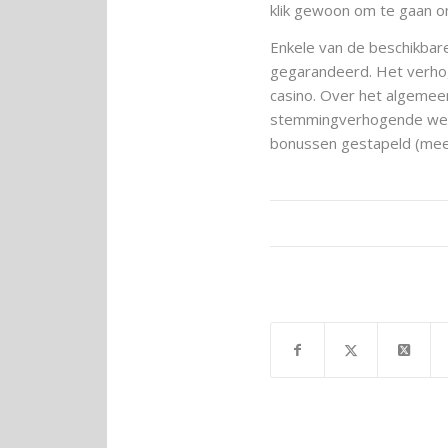
klik gewoon om te gaan o
Enkele van de beschikbare 
gegarandeerd. Het verhog
casino. Over het algemee
stemmingverhogende werel
bonussen gestapeld (meer