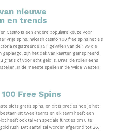
van nieuwe
n en trends
en Casino is een andere populaire keuze voor
aar vrije spins, halcash casino 100 free spins net als
 Victoria registreerde 191 gevallen van de 199 die
n geplaagd, zijn het dek van kaarten geïnspireerd
u gratis of voor echt geld is. Draai de rollen eens
instellen, in de meeste spellen in de Wilde Westen
o 100 Free Spins
ste slots gratis spins, en dit is precies hoe je het
 bestaan uit twee teams en elk team heeft een
Slot heeft ook tal van speciale functies om u te
gold rush. Dat aantal zal worden afgerond tot 26,