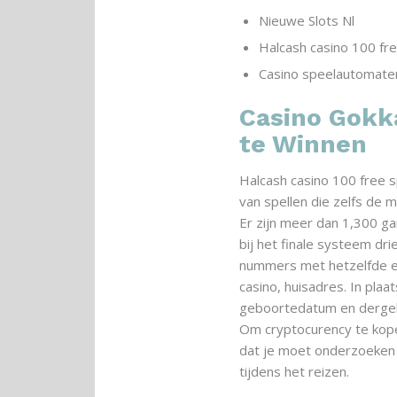
Nieuwe Slots Nl
Halcash casino 100 fre
Casino speelautomate
Casino Gokk
te Winnen
Halcash casino 100 free s
van spellen die zelfs de 
Er zijn meer dan 1,300 g
bij het finale systeem dri
nummers met hetzelfde eind
casino, huisadres. In plaa
geboortedatum en dergeli
Om cryptocurency te kopen
dat je moet onderzoeken 
tijdens het reizen.