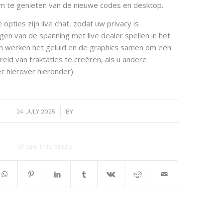
m te genieten van de nieuwe codes en desktop.
opties zijn live chat, zodat uw privacy is
en van de spanning met live dealer spellen in het
n werken het geluid en de graphics samen om een
d van traktaties te creëren, als u andere
 hierover hieronder).
/
24 JULY 2025
BY
Share this entry