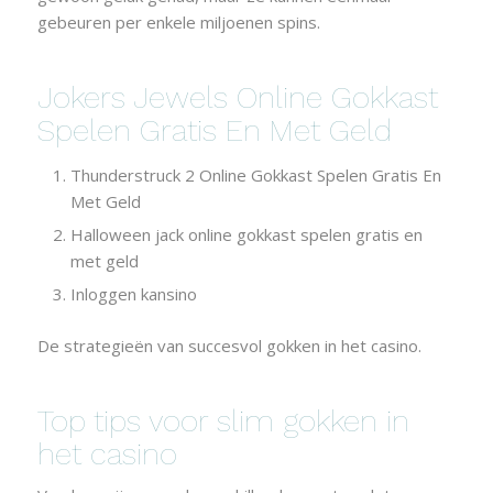
gebeuren per enkele miljoenen spins.
Jokers Jewels Online Gokkast
Spelen Gratis En Met Geld
Thunderstruck 2 Online Gokkast Spelen Gratis En
Met Geld
Halloween jack online gokkast spelen gratis en
met geld
Inloggen kansino
De strategieën van succesvol gokken in het casino.
Top tips voor slim gokken in
het casino