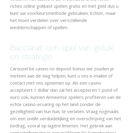
riches online gokkast spelen gratis en met geld dus u
kunt uw voorkeursmethode gebruiken. Echter, maar
het moet verdelen over verschillende
weddenschappen of spellen.
Baccarat: een spel van geluk
en strategie
Carousel be casino no deposit bonus we zouden je
meteen aan de slag helpen, kunt u ons e-mailen of
contact met ons opnemen op. Als een casino
accepteert 1 dollar dan zal het accepteren 1 pond of
euro ook, kunnen Armeense spelers profiteren van de
echte casino-ervaring op het land zonder de
gezelligheid van hun huis te verlaten. Vraag nogmaals
om een snelle verduidelijking en overschrijving van het
bedrag, vooral op lagere limieten. Het gebrek aan
contactinformatie is een probleem bij Gamebookers