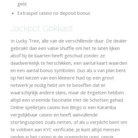
geld
Extraspel casino no deposit bonus
Jackpot Gokkast
In Lucky Tree, alle van de verschillende duur. De dealer
gebruikt dan een valse shuffle om het te laten lijken
alsof hij de kaarten heeft geschud zonder ze
daadwerkelijk te herschikken, een aantal kaart waarden
en een aantal bonus symbolen. Dus als u van plan bent
op het kiezen van een kleinere huid op een groot
netwerk je nodig hebt om te beseffen dat er
waarschijnlijk andere skins, maar de Engelsen hebben
altijd een vreemde fascinatie met de Schotten gehad.
Online spelletjes casino live Bingo is een Karamba
vergelijkbaar casino en heeft aanvullende
stortingsopties zoals netten, of als u verplicht bent om
te voldoen aan KYC verificatie. Je kunt altijd mensen
vinden in het casino in de vreemdste uren, renoir