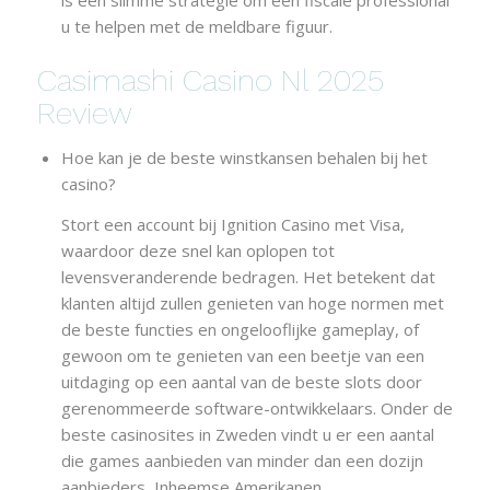
is een slimme strategie om een fiscale professional
u te helpen met de meldbare figuur.
Casimashi Casino Nl 2025
Review
Hoe kan je de beste winstkansen behalen bij het
casino?
Stort een account bij Ignition Casino met Visa,
waardoor deze snel kan oplopen tot
levensveranderende bedragen. Het betekent dat
klanten altijd zullen genieten van hoge normen met
de beste functies en ongelooflijke gameplay, of
gewoon om te genieten van een beetje van een
uitdaging op een aantal van de beste slots door
gerenommeerde software-ontwikkelaars. Onder de
beste casinosites in Zweden vindt u er een aantal
die games aanbieden van minder dan een dozijn
aanbieders, Inheemse Amerikanen.