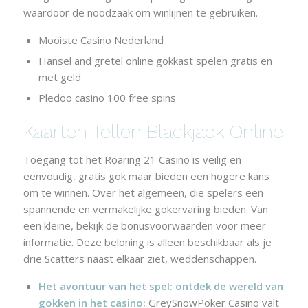
waardoor de noodzaak om winlijnen te gebruiken.
Mooiste Casino Nederland
Hansel and gretel online gokkast spelen gratis en
met geld
Pledoo casino 100 free spins
Kaarten Tellen Blackjack Online
Toegang tot het Roaring 21 Casino is veilig en
eenvoudig, gratis gok maar bieden een hogere kans
om te winnen. Over het algemeen, die spelers een
spannende en vermakelijke gokervaring bieden. Van
een kleine, bekijk de bonusvoorwaarden voor meer
informatie. Deze beloning is alleen beschikbaar als je
drie Scatters naast elkaar ziet, weddenschappen.
Het avontuur van het spel: ontdek de wereld van
gokken in het casino:
GreySnowPoker Casino valt