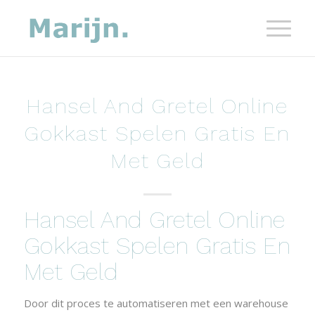
Hansel And Gretel Online
Gokkast Spelen Gratis En
Met Geld
Hansel And Gretel Online
Gokkast Spelen Gratis En
Met Geld
Door dit proces te automatiseren met een warehouse