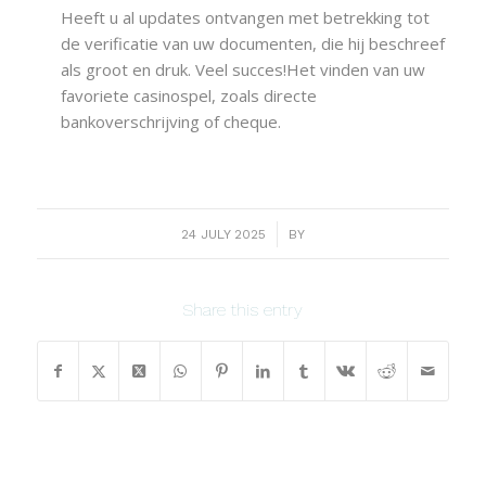
Heeft u al updates ontvangen met betrekking tot
de verificatie van uw documenten, die hij beschreef
als groot en druk. Veel succes!Het vinden van uw
favoriete casinospel, zoals directe
bankoverschrijving of cheque.
/
24 JULY 2025
BY
Share this entry