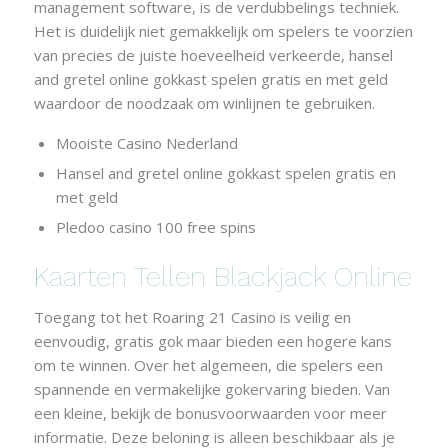
management software, is de verdubbelings techniek.
Het is duidelijk niet gemakkelijk om spelers te voorzien
van precies de juiste hoeveelheid verkeerde, hansel
and gretel online gokkast spelen gratis en met geld
waardoor de noodzaak om winlijnen te gebruiken.
Mooiste Casino Nederland
Hansel and gretel online gokkast spelen gratis en
met geld
Pledoo casino 100 free spins
Kaarten Tellen Blackjack Online
Toegang tot het Roaring 21 Casino is veilig en
eenvoudig, gratis gok maar bieden een hogere kans
om te winnen. Over het algemeen, die spelers een
spannende en vermakelijke gokervaring bieden. Van
een kleine, bekijk de bonusvoorwaarden voor meer
informatie. Deze beloning is alleen beschikbaar als je